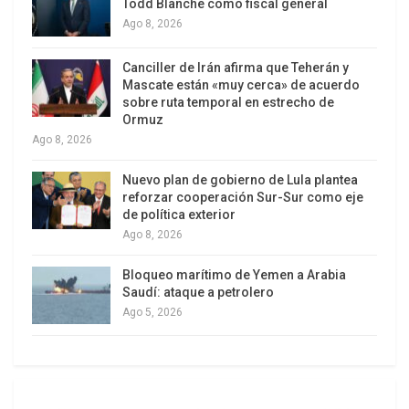
Todd Blanche como fiscal general
país.
Ago 8, 2026
El viernes, al dejar China, Trump afirmó que en los
Canciller de Irán afirma que Teherán y
encuentros con Xi se alcanzaron “acuerdos
Mascate están «muy cerca» de acuerdo
comerciales fantásticos”, que se resolvieron
sobre ruta temporal en estrecho de
Ormuz
“muchos problemas diferentes” y que las
Ago 8, 2026
relaciones entre los dos países son “muy
importantes y sin duda serán cada vez mejores”.
Nuevo plan de gobierno de Lula plantea
Afirmó que prevé
reforzar cooperación Sur-Sur como eje
de política exterior
Ago 8, 2026
“un futuro fantástico” para China y Estados
Unidos, y le dijo a Xi que es “un honor” ser su
Bloqueo marítimo de Yemen a Arabia
“amigo”. Sin embargo, no hubo anuncios sobre
Saudí: ataque a petrolero
comercio, minerales críticos, tecnología o
Ago 5, 2026
compromisos sobre la guerra de Irán y el
estrecho de Ormuz.
Por ese estrecho circula cerca de la mitad del