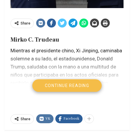
Share
Mirko C. Trudeau
Mientras el presidente chino, Xi Jinping, caminaba
solemne a su lado, el estadounidense, Donald
Trump, saludaba con la mano a una multitud de
niños que participaba en los actos oficiales para
recibirlo con honores en Pekín. El encuentro
CONTINUE READING
apuntó a reducir fricciones, tuvo a Irán presente
en la agenda y le sirvió al gobierno de Xi Jinping
para remarcar los límites que no está dispuesto a
traspasar en relación con Taiwán.
VK
Facebook
Share
Este encuentro, que comenzó el miércoles,