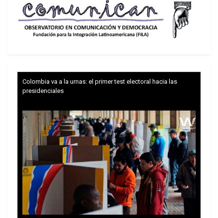
petróleo que compra China, y el gobierno de Xi
dejó claro que se opone a la militarización de ese
paso marítimo, según informó la Casa Blanca. El
gobierno estadounidense también comunicó que
China coincide en que Irán no debe tener “nunca”
un arma nuclear.
Colombia va a la urnas: el primer test electoral hacia las
presidenciales
Dentro y fuera de la agenda
La mayoría de los detalles de lo conversado
comenzaron a conocerse el viernes, después de
que la visita terminara. Antes, Trump llegó a
repasar algunos de los temas que abordaron, pero
sin profundizar, y se detuvo también en otros
aspectos del viaje. En sus redes sociales, el
presidente estadounidense, que recientemente
derribó un área de la Casa Blanca para crear un