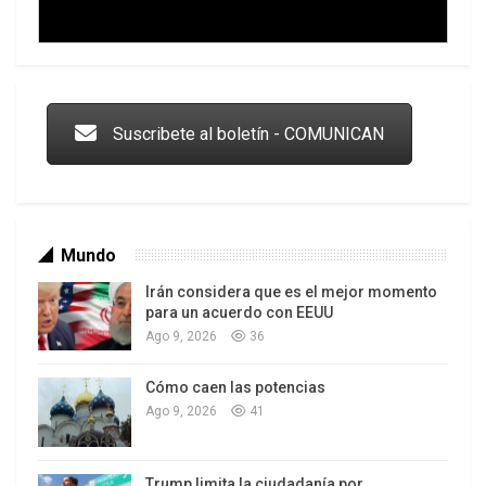
Trump y las drogas: la viga en los propios ojos
Suscribete al boletín - COMUNICAN
Mundo
Irán considera que es el mejor momento
para un acuerdo con EEUU
Ago 9, 2026
36
Cómo caen las potencias
Los latinos le van dando la espalda a Trump
Ago 9, 2026
41
Trump limita la ciudadanía por