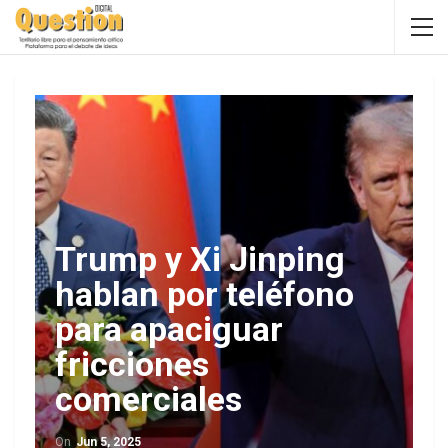
Trump y Xi Jinping
hablan por teléfono
para apaciguar
fricciones
comerciales
On
Jun 5, 2025