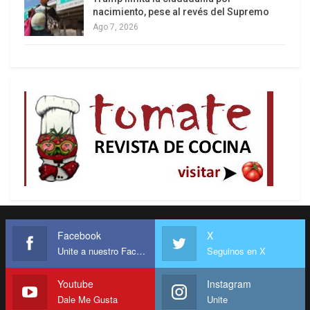
nacimiento, pese al revés del Supremo
Ago 7, 2026
Facebook
X
Unite a nuestro Facebook
Seguinos en X
Youtube
Instagram
Dale Me Gusta
Unite