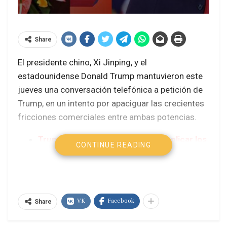
Share
El presidente chino, Xi Jinping, y el
estadounidense Donald Trump mantuvieron este
jueves una conversación telefónica a petición de
Trump, en un intento por apaciguar las crecientes
fricciones comerciales entre ambas potencias.
Trump cumple su amenaza de duplicar los
CONTINUE READING
aranceles al acero y el aluminio
Putin avisa a Trump que responderá a
ataques de Ucrania
Ataques de Trump a la justicia brasileña en
VK
Facebook
Share
defensa de Bolsonaro