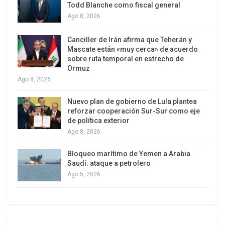
Todd Blanche como fiscal general
Este contacto es el primero entre ambos líderes
Ago 8, 2026
desde la investidura de Trump y marca un paso
importante para desbloquear la frágil tregua
Canciller de Irán afirma que Teherán y
Mascate están «muy cerca» de acuerdo
comercial, aunque expertos advierten que un
sobre ruta temporal en estrecho de
acuerdo final podría tardar en llegar dada la
Ormuz
complejidad y la histórica volatilidad de las
Ago 8, 2026
negociaciones entre las dos mayores economías
Nuevo plan de gobierno de Lula plantea
del mundo289. Las futuras negociaciones
reforzar cooperación Sur-Sur como eje
probablemente se centrarán en las restricciones
de política exterior
Ago 8, 2026
tecnológicas y los controles de exportación,
temas críticos para la seguridad nacional y la
Bloqueo marítimo de Yemen a Arabia
competitividad económica de ambos países.
Saudí: ataque a petrolero
Ago 5, 2026