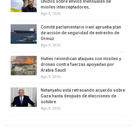
Unidos sobre envíos mensuales de
políticos mientras la economía estadounidense
misiles interceptadores,
sufría por las tensiones comerciales y el peso
Ago 9, 2026
financiero de la guerra. Este desgaste interno
habría reducido aún más el apoyo doméstico a la
Comité parlamentario iraní aprueba plan
de acción de seguridad de estrecho de
campaña militar.
Ormuz
Ago 9, 2026
Según el artículo, el memorando de entendimiento
para cerrar la guerra ha “alcanzado su punto
Hutíes reivindican ataques con misiles y
terminal”, lo que implica que el conflicto termina
drones contra fuerzas apoyadas por
Arabia Saudí
sin que Washington logre sus objetivos
Ago 9, 2026
declarados. El análisis concluye que el desenlace
es desfavorable para Estados Unidos, mientras
Netanyahu está retrasando acuerdo sobre
Gaza hasta después de elecciones de
Irán fortalece su influencia en el estrecho de
octubre
Ormuz y refuerza su posición estratégica.
Ago 9, 2026