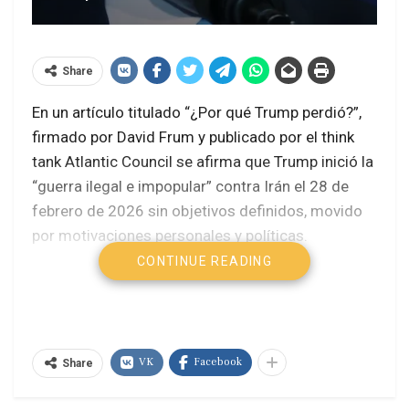
Share
En un artículo titulado “¿Por qué Trump perdió?”,
firmado por David Frum y publicado por el think
tank Atlantic Council se afirma que Trump inició la
“guerra ilegal e impopular” contra Irán el 28 de
febrero de 2026 sin objetivos definidos, movido
por motivaciones personales y políticas.
CONTINUE READING
El análisis subraya que el presidente justificó los
ataques alegando que Irán no debía obtener
armas nucleares y que ya había destruido
instalaciones nucleares iraníes en la ofensiva
VK
Facebook
Share
conjunta con Israel en 2025, pero no explicó por
qué reanudó la guerra ni por qué esta escaló hacia