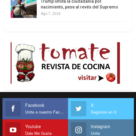
Trump limita la ciudadanía por
nacimiento, pese al revés del Supremo
Ago 7, 2026
Facebook
X
Unite a nuestro Facebook
Seguinos en X
Youtube
Instagram
Dale Me Gusta
Unite