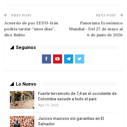
un conflicto más amplio.
PREV POST
NEXT POST
Críticas a la personalidad de Trump
Acuerdo de paz EEUU-Irán
Panorama Económico
Atlantic Council atribuye el fracaso a rasgos
podría tardar “unos días”,
Mundial – Del 27 de mayo al
personales de Trump, empezando por la
dice Rubio
6 de junio de 2026
arrogancia: habría subestimado las
Seguinos
consecuencias de un choque directo con Irán y
creído que podía lograr lo que sus predecesores
evitaron, es decir, derrotar y doblegar al país
persa. También le reprocha actuar sin
planificación, de manera impulsiva, sin estrategia
Lo Nuevo
militar ni política coherente para sostener la
Fuerte terremoto de 7,4 en el occidente de
campaña.
Colombia sacude a todo el país
Ago 10, 2026
El informe sostiene que, cuando las encuestas
mostraron rechazo creciente a la guerra, Trump
Juicios masivos sin garantías en El
cambió de postura bajo presión y empezó a
Salvador