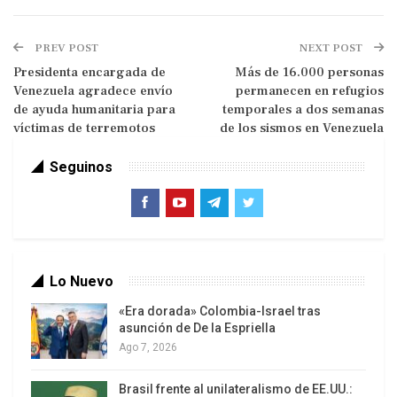
principal formal de la cumbre, Trump afirmó que
«España es una causa perdida. Ya no queremos
PREV POST
NEXT POST
hacer ningún negocio comercial con España».
Presidenta encargada de
Más de 16.000 personas
Venezuela agradece envío
permanecen en refugios
El presidente estadounidense ordenó
de ayuda humanitaria para
temporales a dos semanas
posteriormente y de forma pública a su
víctimas de terremotos
de los sismos en Venezuela
Administración romper los lazos comerciales.
Dirigiéndose al secretario del Tesoro de Estados
Seguinos
Unidos, Scott Bessent, Trump dijo que «España es
un socio terrible en la OTAN. No participa, no paga.
No quiero tener nada que ver con España. Corten
todo el comercio con España, incluidas las
Lo Nuevo
visitas».
«Era dorada» Colombia-Israel tras
Madrid rechazó recientemente cumplir el nuevo
asunción de De la Espriella
objetivo de gasto en defensa del 5 por ciento del
Ago 7, 2026
producto interno bruto (PIB) fijado por la OTAN y
Brasil frente al unilateralismo de EE.UU.:
se ha negado a permitir que Estados Unidos