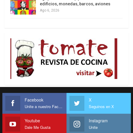
edificios, monedas, barcos, aviones
Ago 6, 2026
Facebook
X
Unite a nuestro Facebook
Seguinos en X
Youtube
Instagram
Dale Me Gusta
Unite