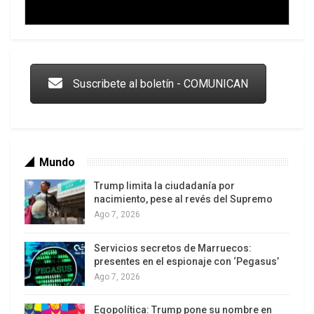
Trump y las drogas: la viga en los propios ojos
Suscribete al boletín - COMUNICAN
Mundo
Trump limita la ciudadanía por
nacimiento, pese al revés del Supremo
Ago 7, 2026
Servicios secretos de Marruecos:
Los latinos le van dando la espalda a Trump
presentes en el espionaje con ‘Pegasus’
Ago 7, 2026
Egopolítica: Trump pone su nombre en