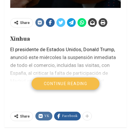
Share
Xinhua
El presidente de Estados Unidos, Donald Trump,
anunció este miércoles la suspensión inmediata
de todo el comercio, incluidas las visitas, con
España, al criticar la falta de participación de
Madrid en la alianza de la Organización del
CONTINUE READING
Tratado del Atlántico Norte (OTAN) durante una
cumbre de la organización celebrada en esta
ciudad.
VK
Facebook
Share
En declaraciones a periodistas junto al secretario
general de la OTAN, Mark Rutte, antes de la sesión