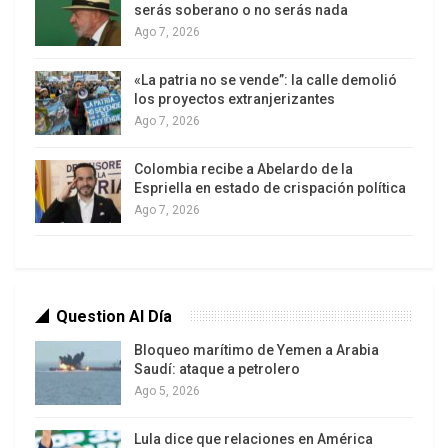
serás soberano o no serás nada
utilice su espacio aéreo o su territorio para
Ago 7, 2026
operaciones durante la guerra con Irán.
«La patria no se vende”: la calle demolió
los proyectos extranjerizantes
Ago 7, 2026
Colombia recibe a Abelardo de la
Espriella en estado de crispación política
Ago 7, 2026
Question Al Día
Bloqueo marítimo de Yemen a Arabia
Saudí: ataque a petrolero
Ago 5, 2026
Lula dice que relaciones en América