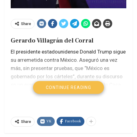
Share
Gerardo Villagrán del Corral
El presidente estadounidense Donald Trump sigue
su arremetida contra México. Aseguró una vez
más, sin presentar pruebas, que “México es
gobernado por los cárteles”, durante su discurso
en un evento por el Día de las Madres en la Casa
CONTINUE READING
Blanca. “Tenemos un problema porque los
cárteles controlan México y nadie más. Ya hemos
perdido 200 mil personas al año por culpa de este
veneno que inunda nuestro país”.
VK
Facebook
Share