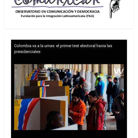
Ante las versiones de CBS News sobre la
supervisión de consulados mexicanos por
involucrarse en asuntos de Estados Unidos, la
presidenta Claudia Sheinbaum rechazó que dichas
Colombia va a la urnas: el primer test electoral hacia las
sedes diplomáticas participen en su vida
presidenciales
interna. “Esta idea de que los consulados
mexicanos están haciendo política en Estados
Unidos es completamente falsa”, advirtió.
También precisó que México no tiene ninguna
notificación oficial al respecto.
Tras subrayar que la política exterior mexicana se
rige por la autodeterminación de los pueblos,
enfatizó que la actividad de los consulados se
concentra en la defensa de los connacionales y
no realizan ningún tipo de política en ese país