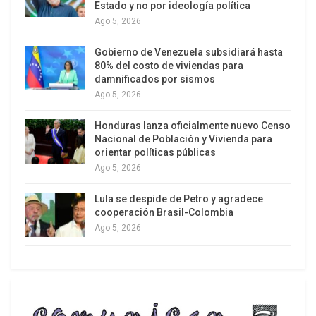
Sheinbaum llega en un momento especialmente
Estado y no por ideología política
delicado para las relaciones bilaterales tras un
Ago 5, 2026
operativo en Chihuahua en el que
Gobierno de Venezuela subsidiará hasta
participaron agentes de la CIA sin conocimiento
80% del costo de viviendas para
previo del Gobierno de México en una clara
damnificados por sismos
violación a la Ley de Seguridad Nacional. También
Ago 5, 2026
llega después de que el gobernador de Sinalola,
Honduras lanza oficialmente nuevo Censo
Rubén Rocha, fuera acusado junto a otros nueve
Nacional de Población y Vivienda para
funcionarios de delitos relacionados con el
orientar políticas públicas
Ago 5, 2026
tráfico de drogas y armas por un tribunal federal
estadounidense.
Lula se despide de Petro y agradece
cooperación Brasil-Colombia
Ago 5, 2026