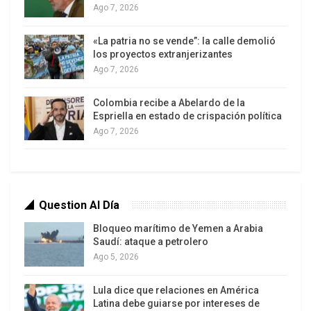
transfronterizo), aunque (las drogas) están
Ago 7, 2026
llegando a través de México principalmente.
«La patria no se vende”: la calle demolió
Tenemos un problema porque los cárteles
los proyectos extranjerizantes
gobiernan México, y nadie más”, afirmó
Ago 7, 2026
El amago de Trump provocó la respuesta de la
Colombia recibe a Abelardo de la
presidenta Claudia Sheinbaum quien remarcó que
Espriella en estado de crispación política
México está abierto a colaborar con Estados
Ago 7, 2026
Unidos contra los cárteles del narcotráfico, pero
no permitirá intervención en asuntos internos.
“Nosotros estamos actuando: Hay una reducción
Question Al Día
casi del 50 por ciento en homicidios dolosos, 2
mil 500 laboratorios destruidos (…) Hay reducción
Bloqueo marítimo de Yemen a Arabia
Saudí: ataque a petrolero
del paso de fentanilo de México a Estados
Ago 5, 2026
Unidos”, contestó.
Lula dice que relaciones en América
El cruce de declaraciones entre Trump y
Latina debe guiarse por intereses de