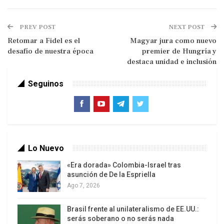
PREV POST
NEXT POST
Retomar a Fidel es el
Magyar jura como nuevo
desafío de nuestra época
premier de Hungría y
destaca unidad e inclusión
Trump sueña con invadir México
Seguinos
Sus declaraciones incluyeron críticas al gobierno
mexicano, advertencias sobre seguridad
fronteriza y señalamientos contra los llamados
“narcopolíticos”.
Tras mencionar que Estados Unidos ya controló el
Lo Nuevo
mar en un 97 por ciento, Trump insistió en la
«Era dorada» Colombia-Israel tras
posible actuación terrestre de sus fuerzas, dos
asunción de De la Espriella
Ago 7, 2026
días después de advertir que si México no hace
“su trabajo” contra los cárteles, Washington lo
Brasil frente al unilateralismo de EE.UU.:
hará. “Verán cómo continúa bajando (el tráfico
serás soberano o no serás nada