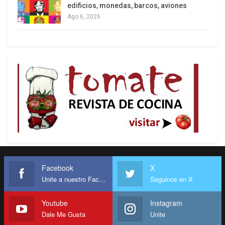
edificios, monedas, barcos, aviones
Ago 6, 2026
Facebook
X
Unite a nuestro Facebook
Seguinos en X
Youtube
Instagram
Dale Me Gusta
Unite