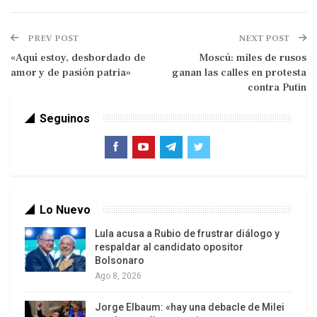
una fuente oficial.
El anuncio lo hizo Socorro Hernández, rectora
PREV POST
NEXT POST
principal del Consejo Nacional Electoral (CNE) en
«Aquí estoy, desbordado de
Moscú: miles de rusos
amor y de pasión patria»
ganan las calles en protesta
declaraciones a la estatal Venezolana de
contra Putin
Televisión (VTV), según recogió Prensa Latina.
Seguinos
La funcionaria explicó que si bien el plazo para las
inscripciones concluyó la última medianoche,
otros cuatro aspirantes aún tienen pendientes
varios documentos por entregar para que sus
candidaturas puedan ser confirmadas por el CNE.
Lo Nuevo
Se trata de Yoel Acosta Chirinos, Orlando Chirinos,
Lula acusa a Rubio de frustrar diálogo y
respaldar al candidato opositor
Luis Reyes y Rafael Uzcátegui, quienes tienen
Bolsonaro
hasta mañana para completar esos requisitos,
Ago 8, 2026
precisó.
Jorge Elbaum: «hay una debacle de Milei