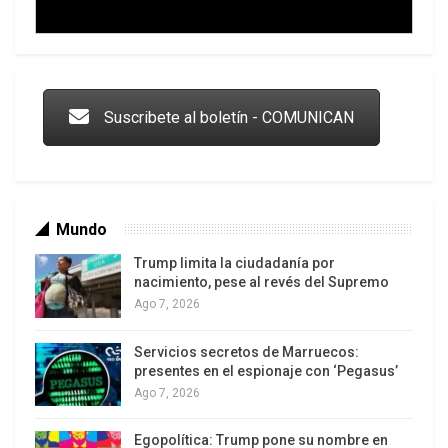
Trump y las drogas: la viga en los propios ojos
Suscribete al boletín - COMUNICAN
Mundo
Trump limita la ciudadanía por
nacimiento, pese al revés del Supremo
Ago 7, 2026
Servicios secretos de Marruecos:
Los latinos le van dando la espalda a Trump
presentes en el espionaje con ‘Pegasus’
Ago 7, 2026
Egopolítica: Trump pone su nombre en