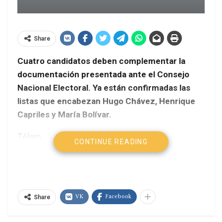
Share
Cuatro candidatos deben complementar la
documentación presentada ante el Consejo
Nacional Electoral. Ya están confirmadas las
listas que encabezan Hugo Chávez, Henrique
Capriles y María Bolívar.
Télam
CONTINUE READING
A las candidaturas presidenciales de Hugo
Chávez, Henrique Capriles y María Bolívar podrían
sumarse otros cuatro aspirantes que tienen
VK
Facebook
pendientes la entrega de varios documentos para
Share
que sus postulaciones sean confirmadas, dijo hoy