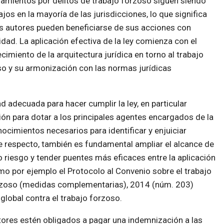
iamientos por delitos de trabajo forzoso siguen siendo
jos en la mayoría de las jurisdicciones, lo que significa
s autores pueden beneficiarse de sus acciones con
dad. La aplicación efectiva de la ley comienza con el
ecimiento de la arquitectura jurídica en torno al trabajo
o y su armonización con las normas jurídicas
adecuada para hacer cumplir la ley, en particular
n para dotar a los principales agentes encargados de la
nocimientos necesarios para identificar y enjuiciar
e respecto, también es fundamental ampliar el alcance de
o riesgo y tender puentes más eficaces entre la aplicación
Como por ejemplo el Protocolo al Convenio sobre el trabajo
orzoso (medidas complementarias), 2014 (núm. 203)
global contra el trabajo forzoso.
tores estén obligados a pagar una indemnización a las