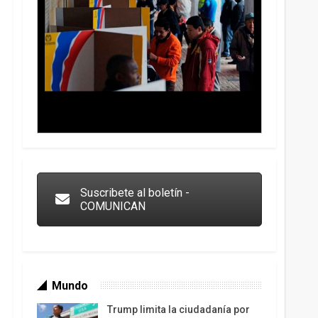
Trump y las drogas: la viga en los propios ojos
Suscribete al boletín -
COMUNICAN
Mundo
Trump limita la ciudadanía por