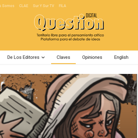
s Somos
CLAE
Sur Y Sur TV
FILA
De Los Editores
Claves
Opiniones
English