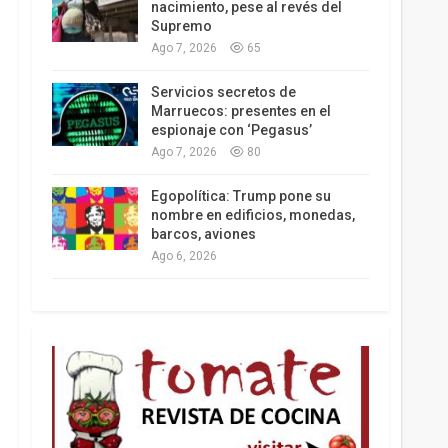
nacimiento, pese al revés del
Supremo
Ago 7, 2026
65
Los latinos le van dando la espalda a Trump
Servicios secretos de
Marruecos: presentes en el
espionaje con ‘Pegasus’
Ago 7, 2026
80
Egopolítica: Trump pone su
nombre en edificios, monedas,
barcos, aviones
Ago 6, 2026