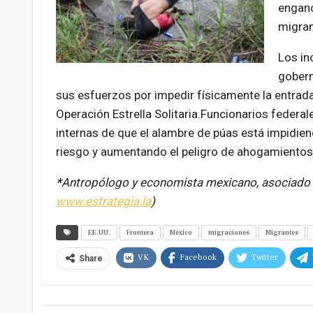
enganc
migran
Los in
gobern
sus esfuerzos por impedir físicamente la entrada 
Operación Estrella Solitaria.Funcionarios federal
internas de que el alambre de púas está impidien
riesgo y aumentando el peligro de ahogamientos
*
Antropólogo y economista mexicano, asociado
www.estrategia.la
)
EE.UU.
Frontera
México
migraciones
Migrantes
VK
Facebook
Twitter
Share