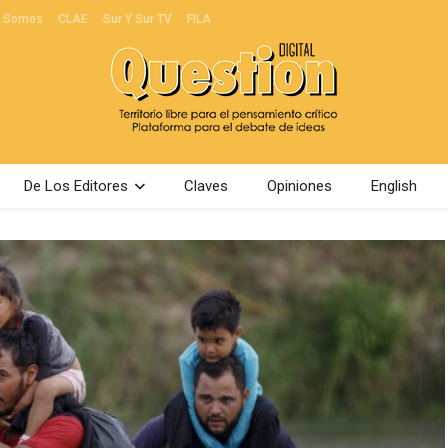
s Somos
CLAE
Sur Y Sur TV
FILA
De Los Editores
Claves
Opiniones
English