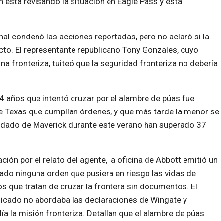
n está revisando la situación en Eagle Pass y está
l condenó las acciones reportadas, pero no aclaró si la
ecto. El representante republicano Tony Gonzales, cuyo
zona fronteriza, tuiteó que la seguridad fronteriza no debería
4 años que intentó cruzar por el alambre de púas fue
e Texas que cumplían órdenes, y que más tarde la menor se
ondado de Maverick durante este verano han superado 37
ión por el relato del agente, la oficina de Abbott emitió un
ado ninguna orden que pusiera en riesgo las vidas de
os que tr
atan de cruzar la frontera sin documentos. El
cado no abordaba las declaraciones de Wingate y
ía la misión fronteriza. Detallan que el alambre de púas