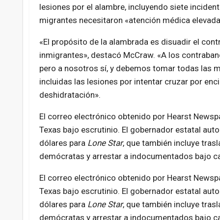
lesiones por el alambre, incluyendo siete inciden
migrantes necesitaron «atención médica elevada» 
«El propósito de la alambrada es disuadir el cont
inmigrantes», destacó McCraw. «A los contrabandi
pero a nosotros sí, y debemos tomar todas las me
incluidas las lesiones por intentar cruzar por en
deshidratación».
El correo electrónico obtenido por Hearst Newspa
Texas bajo escrutinio. El gobernador estatal aut
dólares para
Lone Star
, que también incluye tra
demócratas y arrestar a indocumentados bajo ca
El correo electrónico obtenido por Hearst Newspa
Texas bajo escrutinio. El gobernador estatal aut
dólares para
Lone Star
, que también incluye tra
demócratas y arrestar a indocumentados bajo ca