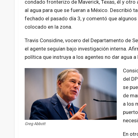
condado fronterizo de Maverick, Texas, él y otro
al agua para que se fueran a México. Describió t
fechado el pasado día 3, y comentó que algunos 
colocado en la zona.
Travis Considine, vocero del Departamento de Se
el agente seguían bajo investigación interna. Afi
política que instruya a los agentes no dar agua a
Consid
del DP
se pue
de man
a los 
puerto
necesi
Greg Abbott
En otr