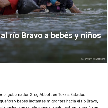
l río Bravo a bebés y niños
(Xinhua/Nick Wagner)
or el gobernador Greg Abbott en Texas, Estados
queños y bebés lactantes migrantes hacia el río Bravo,
ilo, incluso en condiciones de calor extremo, según un