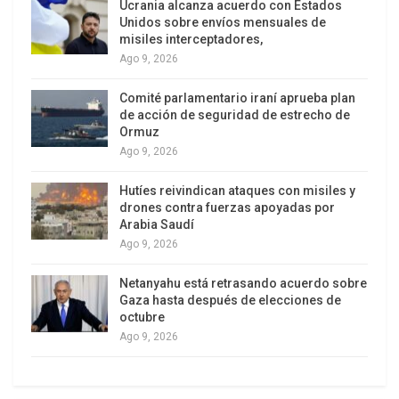
«llegar a un acuerdo final».
Ucrania alcanza acuerdo con Estados
Unidos sobre envíos mensuales de
misiles interceptadores,
«Entre los principales temas a resolver en el
Ago 9, 2026
memorándum de entendimiento están el cese de
los ataques marítimos de Estados Unidos, o el
Comité parlamentario iraní aprueba plan
de acción de seguridad de estrecho de
bloqueo naval como lo llaman ellos, y otros
Ormuz
asuntos sobre la liberación de bienes iraníes
Ago 9, 2026
congelados», agregó Baghaei.
Hutíes reivindican ataques con misiles y
Irán, Estados Unidos e Israel alcanzaron un
drones contra fuerzas apoyadas por
Arabia Saudí
acuerdo de cese al fuego el 8 de abril luego de 40
Ago 9, 2026
días de combates. Luego de la tregua, las
delegaciones iraní y estadounidense llevaron a
Netanyahu está retrasando acuerdo sobre
cabo una ronda de conversaciones de paz en
Gaza hasta después de elecciones de
octubre
Islamabad, Pakistán, el 11 y 12 de abril, que no
Ago 9, 2026
logró alcanzar ningún acuerdo.
Durante las últimas semanas, a través de la