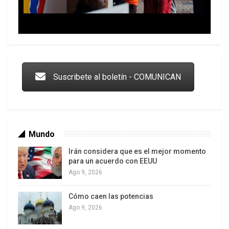
Trump y las drogas: la viga en los propios ojos
Suscribete al boletín - COMUNICAN
Mundo
Irán considera que es el mejor momento
para un acuerdo con EEUU
Ago 9, 2026
Cómo caen las potencias
Los latinos le van dando la espalda a Trump
Ago 9, 2026