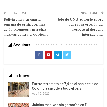
memorándum de entendimiento entre Teherán y
Washington, no es verdadero.
PREV POST
NEXT POST
Tasnim agregó que, como muchos de los
Bolivia entra en cuarta
Jefe de ONU advierte sobre
semana de crisis con más
peligrosa erosión del
reportes por parte de medios de Arabia Saudí
de 50 bloqueos y marchas
respeto al derecho
sobre los detalles de las conversaciones de paz
masivas contra el Gobierno
internacional
entre Estados Unidos e Irán, este se alinea con las
operaciones psicológicas de Estados Unidos.
Seguinos
De acuerdo con Tasnim, «en el texto del
memorándum de entendimiento que existe hasta
hoy, no hay ningún comunicado que declare la
disposición (de Irán) para remover materiales
Lo Nuevo
nucleares y, básicamente, Irán no ha asumido
Fuerte terremoto de 7,4 en el occidente de
ningún compromiso sobre acciones nucleares en
Colombia sacude a todo el país
el memorándum».
Ago 10, 2026
Por otra parte, el secretario del Consejo Supremo
Juicios masivos sin garantías en El