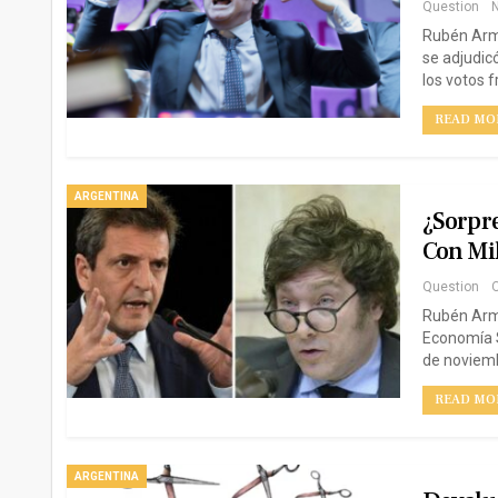
Question
N
Rubén Arme
se adjudicó
los votos 
READ MOR
ARGENTINA
¿Sorpre
Con Mil
Question
O
Rubén Armen
Economía S
de noviemb
READ MOR
ARGENTINA