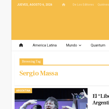
JUEVES, AGOSTO 6, 2026
De Los Editores
Quiéne
America Latina
Mundo
Quantum
Browsing Tag
Sergio Massa
ARGENTINA
El “lib
Argent