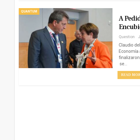
QUANTUM
A Pedid
Encubi
Question
J
Claudio de
Economía a
finalizaro
se…
READ MORE