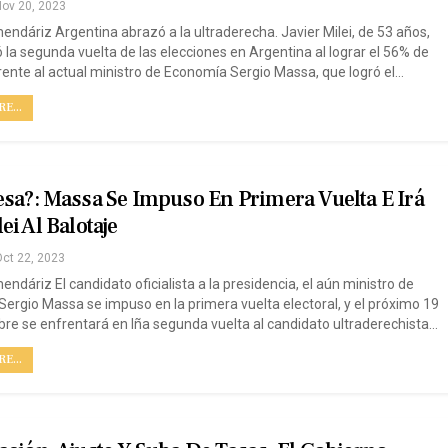
ov 20, 2023
ndáriz Argentina abrazó a la ultraderecha. Javier Milei, de 53 años,
 la segunda vuelta de las elecciones en Argentina al lograr el 56% de
frente al actual ministro de Economía Sergio Massa, que logró el…
E...
sa?: Massa Se Impuso En Primera Vuelta E Irá
ei Al Balotaje
ct 22, 2023
dáriz El candidato oficialista a la presidencia, el aún ministro de
ergio Massa se impuso en la primera vuelta electoral, y el próximo 19
re se enfrentará en lña segunda vuelta al candidato ultraderechista…
E...