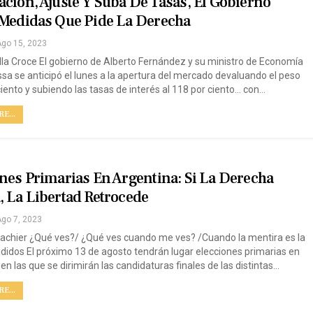
ción, Ajuste Y Suba De Tasas, El Gobierno
 Medidas Que Pide La Derecha
go 15, 2023
lla Croce El gobierno de Alberto Fernández y su ministro de Economía
sa se anticipó el lunes a la apertura del mercado devaluando el peso
iento y subiendo las tasas de interés al 118 por ciento... con…
E...
nes Primarias En Argentina: Si La Derecha
 La Libertad Retrocede
go 7, 2023
cachier ¿Qué ves?/ ¿Qué ves cuando me ves? /Cuando la mentira es la
ididos El próximo 13 de agosto tendrán lugar elecciones primarias en
en las que se dirimirán las candidaturas finales de las distintas…
E...