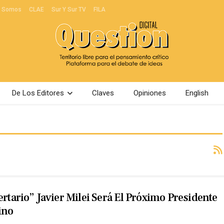
s Somos
CLAE
Sur Y Sur TV
FILA
De Los Editores
Claves
Opiniones
English
ertario” Javier Milei Será El Próximo Presidente
ino