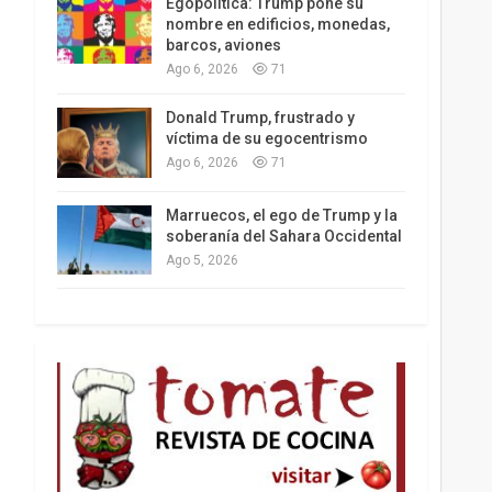
Egopolítica: Trump pone su
nombre en edificios, monedas,
barcos, aviones
Ago 6, 2026
71
Los latinos le van dando la espalda a Trump
Donald Trump, frustrado y
víctima de su egocentrismo
Ago 6, 2026
71
Marruecos, el ego de Trump y la
soberanía del Sahara Occidental
Ago 5, 2026