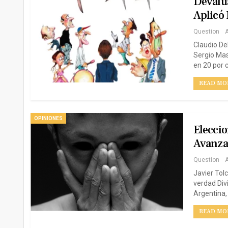
Devalua
Aplicó
Question
A
Claudio De
Sergio Mas
en 20 por c
READ MOR
OPINIONES
Eleccio
Avanza,
Question
A
Javier Tol
verdad Div
Argentina, 
READ MOR