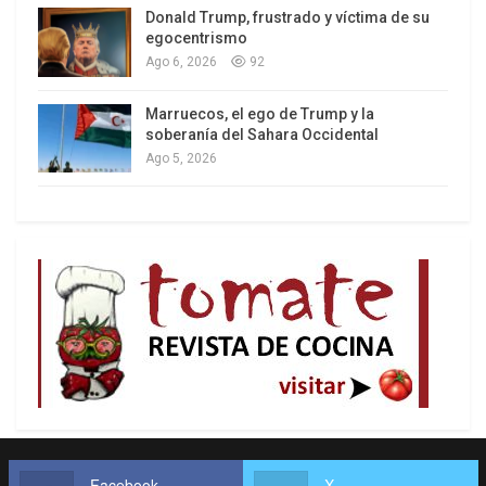
Donald Trump, frustrado y víctima de su
Los latinos le van dando la espalda a Trump
egocentrismo
Ago 6, 2026
92
Marruecos, el ego de Trump y la
soberanía del Sahara Occidental
Ago 5, 2026
Facebook
X