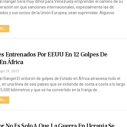
zi Rangel Será muy difícil para Venezuela emprender el camino de su
peración sin que sanciones internacionales, especialmente las de
idos y sus socios de la Unión Europea, sean suprimidas. Algunos
…
E...
res Entrenados Por EEUU En 12 Golpes De
En África
go 29, 2023
zi Rangel El cinturón de golpes de Estado en África atraviesa todo el
 en una línea de seis países que se extiende de costa a costa a lo largo
5,500 kilómetros y que se ha convertido en la franja de…
E...
r No Es Solo A Que La Guerra En Ucrania Se