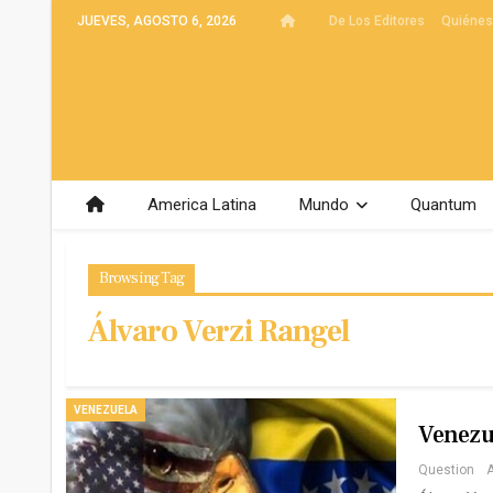
JUEVES, AGOSTO 6, 2026
De Los Editores
Quiéne
America Latina
Mundo
Quantum
Browsing Tag
Álvaro Verzi Rangel
VENEZUELA
Venezue
Question
A