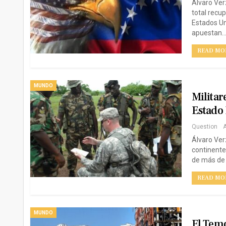
Álvaro Ver
total recu
Estados Un
apuestan
READ MOR
MUNDO
Milita
Estado 
Question
A
Álvaro Ver
continente,
de más de 
READ MOR
MUNDO
El Temo