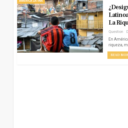
AMERICA LATINA
¿Desig
Latino
La Riq
Question
D
En América 
riqueza, m
READ MORE