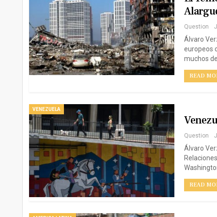
Alargue
Question
J
Álvaro Ver
europeos o
muchos de 
READ MOR
VENEZUELA
Venezue
Question
J
Álvaro Verz
Relaciones 
Washington
READ MOR