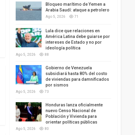
Bloqueo marítimo de Yemen a
Arabia Saudí: ataque a petrolero
Ago 5, 2026
71
Lula dice que relaciones en
América Latina debe guiarse por
intereses de Estado y no por
ideología política
Ago 5, 2026
88
Gobierno de Venezuela
subsidiará hasta 80% del costo
de viviendas para damnificados
por sismos
Ago 5, 2026
73
Honduras lanza oficialmente
nuevo Censo Nacional de
Población y Vivienda para
orientar políticas públicas
Ago 5, 2026
80