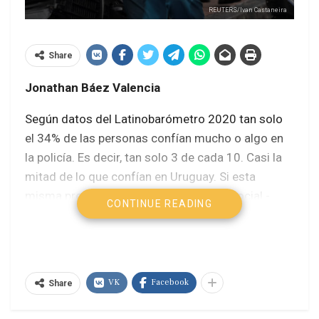
REUTERS/Ivan Castaneira
Share
Jonathan Báez Valencia
Según datos del Latinobarómetro 2020 tan solo
el 34% de las personas confían mucho o algo en
la policía. Es decir, tan solo 3 de cada 10. Casi la
mitad de lo que confían en Uruguay. Si esta
misma pregunta se clasifica por clase social -
CONTINUE READING
subjetiva- se observa que, a medida que la clase
social aumenta, la confianza en la policía aumenta
y viceversa.
VK
Facebook
Con estos resultados parece pertinente indicar
Share
que las clases sociales altas perciben un cuidado