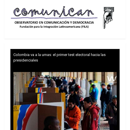
confianza. Por otra parte, las clases acaudaladas
ven con buenos ojos la violencia policial para
defender el orden de inequidades que les
mantiene en esta posición, por eso el nivel de
confianza.
Confianza en la policía por clase social-2020
Colombia va a la urnas: el primer test electoral hacia las
presidenciales
Fuente: Latinobarómetro. Elaboración: Propia
Desde esa perspectiva, la memoria de lo ocurrido
en octubre 2019 y el accionar de la policía parece
haber dejado huella en la población. Debido a eso
el bajo nivel de confianza en términos globales,
muy por debajo de países de la región como
Uruguay con el 66% de personas que confían
mucho o algo. En ese sentido, este país presenta