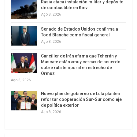
otros) como de disciplinar a las fracciones de la
Rusia ataca instalación militar y depósito
de combustible en Kiev
población más rebeles al nuevo orden social
Ago 8, 2026
neoliberal nacional e internacional.
[1]
Senado de Estados Unidos confirma a
Todd Blanche como fiscal general
Ago 8, 2026
Canciller de Irán afirma que Teherán y
Mascate están «muy cerca» de acuerdo
sobre ruta temporal en estrecho de
Ormuz
Ago 8, 2026
Eso explicaría el hecho de que la presencia policial
Nuevo plan de gobierno de Lula plantea
se percibe desde las clases no acaudaladas,
reforzar cooperación Sur-Sur como eje
exclusivamente para reprimirlas cuando interpelan
de política exterior
Ago 8, 2026
los regímenes de desigualdades, condiciones de
vida no dignas, etc. y no para cuidarlas de la
delincuencia. De ahí el bajo porcentaje de