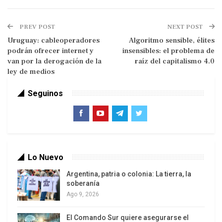
de la policía, mientras que las clases sociales que
no son acaudaladas no lo perciben así.
PREV POST
NEXT POST
Uruguay: cableoperadores
Algoritmo sensible, élites
podrán ofrecer internet y
insensibles: el problema de
van por la derogación de la
raíz del capitalismo 4.0
ley de medios
En el marco de las protestas sociales contra las
Seguinos
desigualdades, esto puede tener como resultado
que la policía tiene como fin reprimir la legítima
lucha social de estas clases y proteger los
mecanismos de explotación y precarización de la
clase alta, para que el sistema continúe
Lo Nuevo
favoreciendo a los privilegiados, en lugar de
proteger a la población más vulnerable de la
Argentina, patria o colonia: La tierra, la
soberanía
delincuencia, aquella que no tiene para pagar
Ago 9, 2026
seguridad privada.
El Comando Sur quiere asegurarse el