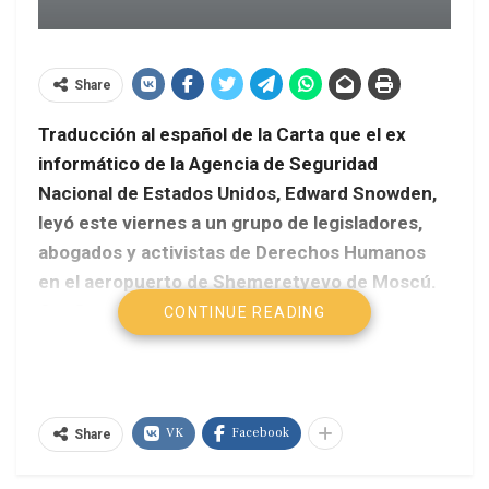
Share
Traducción al español de la Carta que el ex
informático de la Agencia de Seguridad
Nacional de Estados Unidos, Edward Snowden,
leyó este viernes a un grupo de legisladores,
abogados y activistas de Derechos Humanos
en el aeropuerto de Shemeretyevo de Moscú.
Confirmó que aceptó el asilo ofrecido por
CONTINUE READING
Venezuela ya es «oficial» y pidió asilo temporal
en Rusia hasta tanto logre viajar a América
Latina.
VK
Facebook
Share
Hola mi nombre es Ed Snowden. Hace poco más
de un mes tenía una familia, un hogar que era el