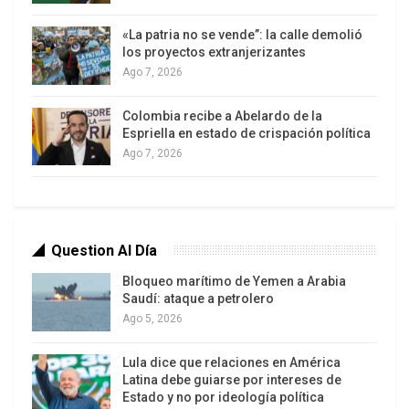
Secretas, a las que el mundo no tiene acceso, de
alguna forma legitimizaban estos asuntos
«La patria no se vende”: la calle demolió
los proyectos extranjerizantes
ilegales. Estos fallos simplemente corrompen los
Ago 7, 2026
más básicas nociones de justicia que deben
cumplirse. Lo inmoral no puede convertirse en
Colombia recibe a Abelardo de la
algo moral a través del uso de estas leyes
Espriella en estado de crispación política
secretas.
Ago 7, 2026
Creo firmemente en un principio que declaró
Nuremberg en el año 1945: “Los individuos tienen
deberes internacionales que trascienden a las
Question Al Día
obligaciones nacionales de obediencia. Además,
Bloqueo marítimo de Yemen a Arabia
los ciudadanos tienen el deber de violar las leyes
Saudí: ataque a petrolero
para prevenir que se cometan crímenes contra la
Ago 5, 2026
paz y de lesa humanidad.”
Lula dice que relaciones en América
Latina debe guiarse por intereses de
Siguiendo esto tomé la decisión de hacer lo que
Estado y no por ideología política
consideraba correcto y comencé una campaña