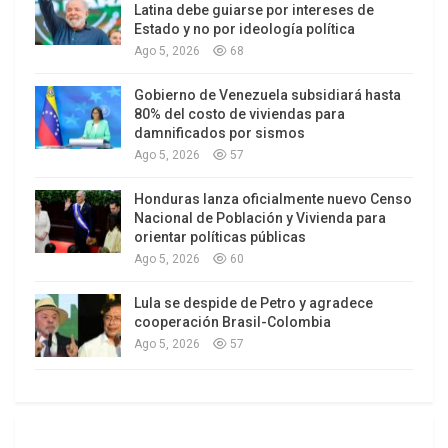
Defensores de Derechos Humanos integrantes y
Latina debe guiarse por intereses de
dirigentes de organizaciones campesinas,
Estado y no por ideología política
Ago 5, 2026
68
indígenas, afro descendientes, mujeres,
sindicalistas, victimas, estudiantiles, juveniles,
Gobierno de Venezuela subsidiará hasta
comunidades diversas y cívico barriales.
80% del costo de viviendas para
damnificados por sismos
a)
Homicidios
Ago 5, 2026
57
En el año 2016 se han presentado ochenta y ocho
Honduras lanza oficialmente nuevo Censo
Nacional de Población y Vivienda para
(88) homicidios en contra de defensores de
orientar políticas públicas
Derechos Humanos. La cifra más alta en los
Ago 5, 2026
60
últimos 6 años y 25 más que el año anterior.
Lula se despide de Petro y agradece
cooperación Brasil-Colombia
Ago 5, 2026
57
b) Atentados
Cuarenta y seis (46) atentados. Los cuales fueron