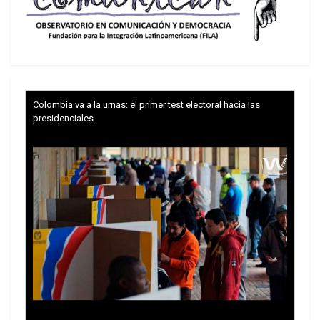
Toby lo escribió una vez:
“Mientras la Revoluciónviva en el coqueteo con la
burguesía, la convoque para elevar las fuerzas
productivas, […] olvide el mandato de Chávez de
llegar al punto de no retorno rápido, mientras las
Colombia va a la urnas: el primer test electoral hacia las
palabras se divorcien de la realidad y tomen el
presidenciales
vuelo de los espejismos, entonces […] Estará en
peligro de pasar a la historia como un sarcasmo
de Socialismo” y eso es lo que hizo el
defenestrado Ramírez desde Pdvsa.