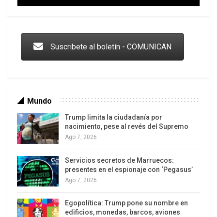
Trump y las drogas: la viga en los propios ojos
Suscribete al boletín - COMUNICAN
Mundo
Trump limita la ciudadanía por
nacimiento, pese al revés del Supremo
Ago 7, 2026
Servicios secretos de Marruecos:
Los latinos le van dando la espalda a Trump
presentes en el espionaje con ‘Pegasus’
Ago 7, 2026
Egopolítica: Trump pone su nombre en
edificios, monedas, barcos, aviones