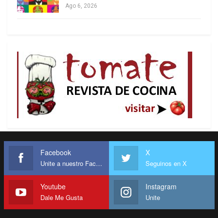
Ago 6, 2026
Facebook
X
Unite a nuestro Facebook
Seguinos en X
Youtube
Instagram
Dale Me Gusta
Unite