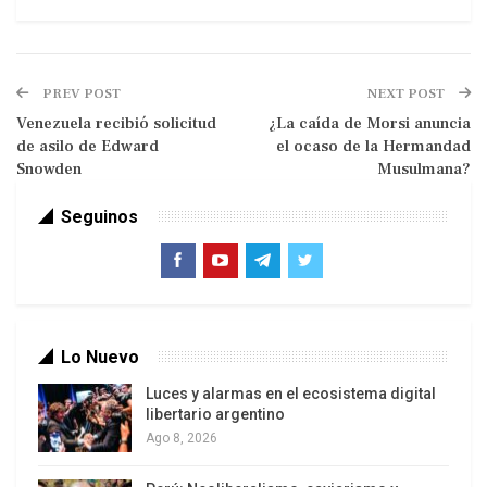
por el cambio”, coalición de centroderecha hoy
en el ejercicio del gobierno.
PREV POST
NEXT POST
Venezuela recibió solicitud
¿La caída de Morsi anuncia
de asilo de Edward
el ocaso de la Hermandad
Snowden
Musulmana?
Seguinos
ALAINET
Lo Nuevo
Las primarias convocaron a 3.008.087 votantes,
cifra cercana al 23% del total de la población en
Luces y alarmas en el ecosistema digital
libertario argentino
edad de votar, cuya inscripción en los registros
Ago 8, 2026
electorales desde el año pasado es automática y
el acto de sufragar voluntario. De aquellos,