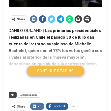
Share
DANILO QUIJANO |
Las primarias presidenciales
realizadas en Chile el pasado 30 de julio dan
cuenta del retorno auspicioso de Michelle
Bachelet, quien con el 73% los votos ganó a sus
rivales al interior de la “nueva mayoría”,
denominación que alude a la centroizquierda
organizada en “la concertación” y esta vez
CONTINUE READING
cuenta con la participación del Partido
Comunista de Chile (PCCh). Por su lado, Pablo
Longueira, connotado dirigente de la Unión
America Latina
Democrática Independiente (UDI), partido de
prosapia conservadora y pinochetista, se
VK
Facebook
Share
impuso con el 51% de los votos en la “alianza