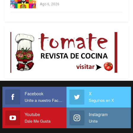
Ago 6, 2026
Facebook
X
Unite a nuestro Facebook
Seguinos en X
Youtube
Instagram
Dale Me Gusta
Unite