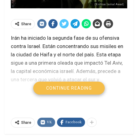
(Xinhua/Jamal Awad)
Share
Irán ha iniciado la segunda fase de su ofensiva
contra Israel. Están concentrando sus misiles en
la ciudad de Haifa y el norte del país. Esta etapa
sigue a una primera oleada que impactó Tel Aviv,
la capital económica israelí. Además, precede a
una tercera que volvió a atacar el sur y
nuevamente Tel Aviv.
CONTINUE READING
La tensión no cede: Israel e Irán
intensifican ataques
Consejo de Seguridad Nacional de Irán
VK
Facebook
Share
aborda nuevas represalias contra Israel
Irán considera injustificable continuar