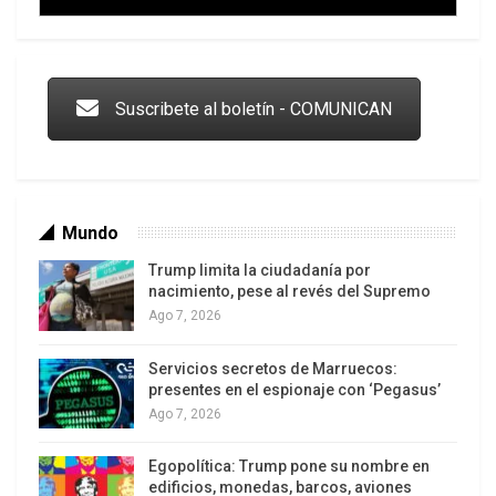
Trump y las drogas: la viga en los propios ojos
Suscribete al boletín - COMUNICAN
Mundo
Trump limita la ciudadanía por
nacimiento, pese al revés del Supremo
Ago 7, 2026
Servicios secretos de Marruecos:
Los latinos le van dando la espalda a Trump
presentes en el espionaje con ‘Pegasus’
Ago 7, 2026
Egopolítica: Trump pone su nombre en
edificios, monedas, barcos, aviones