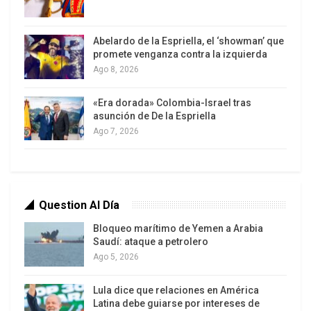
respondido con ataques a instalaciones iraníes,
incluyendo defensas aéreas en la zona de
Teherán.
Abelardo de la Espriella, el ‘showman’ que
promete venganza contra la izquierda
Ago 8, 2026
Las autoridades israelíes han levantado la alerta
en Haifa tras confirmar que la amenaza inmediata
«Era dorada» Colombia-Israel tras
ha disminuido. Esto permitió a la población salir
asunción de De la Espriella
de los refugios. Sin embargo, la tensión sigue alta.
Ago 7, 2026
El primer ministro Benjamin Netanyahu advierte
que anticipan múltiples oleadas de ataques
iraníes. Asimismo, promete responder con
contundencia en Teherán.
Question Al Día
Bloqueo marítimo de Yemen a Arabia
Saudí: ataque a petrolero
Ago 5, 2026
Lula dice que relaciones en América
Latina debe guiarse por intereses de