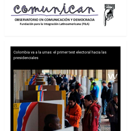
Feletti.
Estas designaciones sintonizan con el acceso al
Congreso Nacional y las legislaturas provinciales
de militantes juveniles dispuestos a cruzar el
puente entre generaciones tendido por Cristina. A
ello hay que sumar la confirmación de Julio De
Colombia va a la urnas: el primer test electoral hacia las
Vido, Mercedes Marcó del Pont, Carlos Tomada,
presidenciales
Débora Giorgi, Diego Bossio y Guillermo Moreno,
para apreciar que no hay motivos para esperar
cambios de fondo. El desendeudamiento, la
acumulación de reservas, la intervención en el
mercado cambiario y la regulación de los flujos
de capitales de corto plazo, redundaron en una
recuperación de soberanía y permitieron que la
Argentina fuera el único país de América Latina
que a partir de 2003 redujo la participación de