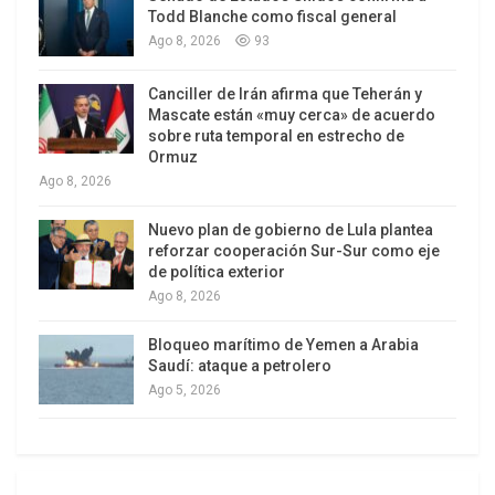
Todd Blanche como fiscal general
acrecido ahora, es la defensa de la producción y
Ago 8, 2026
93
el empleo, con medidas contracíclicas que
preserven el mercado interno. No será una
Canciller de Irán afirma que Teherán y
Mascate están «muy cerca» de acuerdo
novedad, porque eso es lo que hicieron los dos
sobre ruta temporal en estrecho de
gobiernos kirchneristas con consecuencias
Ormuz
apreciables y en ese sentido apuntan las
Ago 8, 2026
designaciones anunciadas por Cristina, que
Nuevo plan de gobierno de Lula plantea
muestran continuidad política y rejuvenecimiento
reforzar cooperación Sur-Sur como eje
del personal. Juan Manuel Abal Medina, de 43
de política exterior
años, es el jefe de gabinete más joven desde que
Ago 8, 2026
se creó el cargo, y Hernán Lorenzino, con 39, sólo
Bloqueo marítimo de Yemen a Arabia
fue superado entre los ministros de Economía por
Saudí: ataque a petrolero
el malogrado Martín Lousteau. La
Ago 5, 2026
complementación de Lorenzino con el
viceministro Axel Kicillof repite el esquema que
antes compusieron Amado Boudou y Roberto