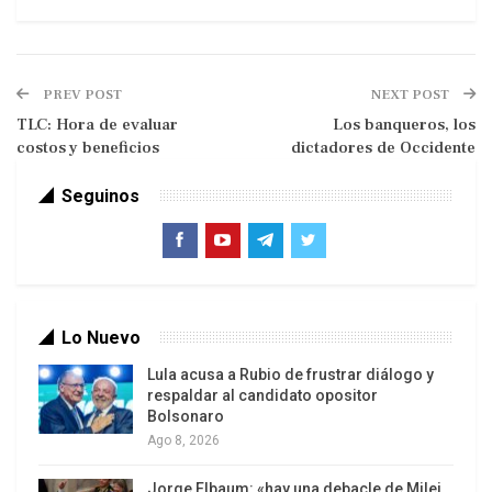
PREV POST
NEXT POST
TLC: Hora de evaluar
Los banqueros, los
costos y beneficios
dictadores de Occidente
Seguinos
La Presidente CFK inició ayer su segundo
mandato en una situación internacional cuya
Lo Nuevo
gravedad es imposible exagerar, con Europa
ciñéndose el cinturón alemán de castidad
Lula acusa a Rubio de frustrar diálogo y
respaldar al candidato opositor
presupuestaria y Estados Unidos a los sacudones
Bolsonaro
por el tironeo entre el Presidente demócrata y el
Ago 8, 2026
Congreso republicano. El acuerdo firmado en
Bruselas bajo supervisión del Fondo Monetario
Jorge Elbaum: «hay una debacle de Milei