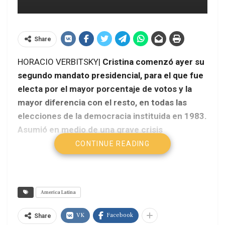
Share
HORACIO VERBITSKY|
Cristina comenzó ayer su
segundo mandato presidencial, para el que fue
electa por el mayor porcentaje de votos y la
mayor diferencia con el resto, en todas las
elecciones de la democracia instituida en 1983.
Asumió en medio de una grave crisis
internacional que empeora cada día. La
CONTINUE READING
defensa de los avances realizados desde 2003
será el eje de su gobierno, acechado por
situaciones estructurales y presiones
America Latina
internacionales.
Página 12
VK
Facebook
Share