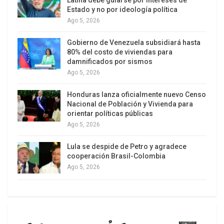
Trataremos, trataremos, Antonio, pero va a ser
Estado y no por ideología política
muy difícil ni siquiera imitarte. Honesto, íntegro,
Ago 5, 2026
solidario, amigo de Cuba y Venezuela.
Gobierno de Venezuela subsidiará hasta
80% del costo de viviendas para
A punto de ser fusilado en los últimos coletazos
damnificados por sismos
de la dictadura de Franco, Juan Paredes, ‘Txiki’,
Ago 5, 2026
dijo con valentía estremecedora delante de sus
Honduras lanza oficialmente nuevo Censo
asesinos: “No vengan a llorarme, nunca estaré
Nacional de Población y Vivienda para
bajo tierra, soy viento de libertad”. Hasta la
orientar políticas públicas
victoria siempre, compañero Antonio,
Ago 5, 2026
venceremos. Eres viento de libertad.
Lula se despide de Petro y agradece
cooperación Brasil-Colombia
Ago 5, 2026