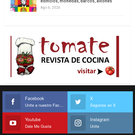
edificios, monedas, barcos, aviones
Ago 6, 2026
Facebook
X
Unite a nuestro Facebook
Seguinos en X
Youtube
Instagram
Dale Me Gusta
Unite