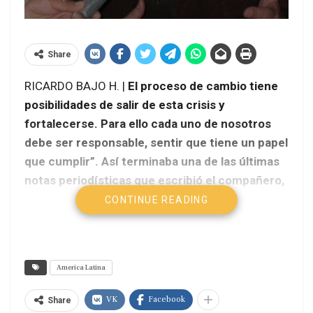
Share
RICARDO BAJO H. |
El proceso de cambio tiene
posibilidades de salir de esta crisis y
fortalecerse. Para ello cada uno de nosotros
debe ser responsable, sentir que tiene un papel
que cumplir”. Así terminaba una de las últimas
notas periodísticas que escribió el compañero,
amigo y colega Antonio Peredo Leigue, el
CONTINUE READING
trinitario más paceño de Bolivia.
America Latina
VK
Facebook
Share