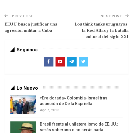
desde el Golfo Pérsico por la crisis de Irán, y a
Rusia a mantener su economía de guerra ante
PREV POST
NEXT POST
Ucrania, donde los más de cuatro años de
EEUU busca justificar una
Los think tanks uruguayos,
agresión militar a Cuba
la Red Atlas y la batalla
contienda están haciendo ya mella en Moscú, sin
cultural del siglo XXI
visos de solución a medio plazo.
Seguinos
Lo Nuevo
«Era dorada» Colombia-Israel tras
Una mujer cerca de una pantalla gigante que muestra
asunción de De la Espriella
imágenes del encuentro entre el presidente chino Xi
Jinping y su homólogo ruso Vladimir Putin
Ago 7, 2026
Cuando aún no se había apagado el eco de
Brasil frente al unilateralismo de EE.UU.:
la visita del presidente estadounidense, Donald
serás soberano o no serás nada