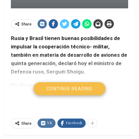
Share
Rusia y Brasil tienen buenas posibilidades de
impulsar la cooperación técnico- militar,
también en materia de desarrollo de aviones de
quinta generación, declaró hoy el ministro de
Defensa ruso, Serguéi Shoigu.
Ría Novosti
CONTINUE READING
“Continuamos trabajando con colegas brasileños
en la tarea fijada por el jefe de nuestro Estado y
presidente de Gobierno: impulsar la cooperación
VK
Facebook
en el ámbito técnico-militar”, dijo el titular del
Share
departamento militar al comentar los resultados