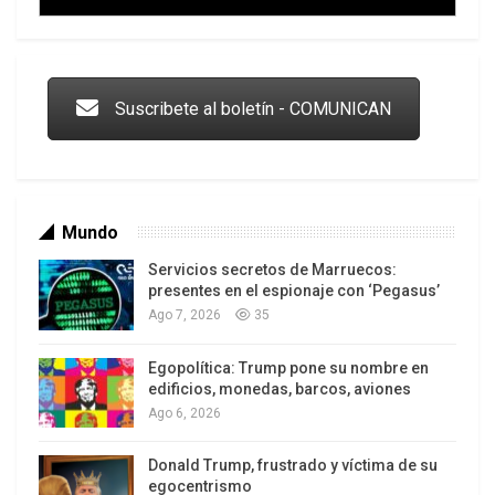
Trump y las drogas: la viga en los propios ojos
Suscribete al boletín - COMUNICAN
Mundo
Servicios secretos de Marruecos:
presentes en el espionaje con ‘Pegasus’
Ago 7, 2026
35
Egopolítica: Trump pone su nombre en
Los latinos le van dando la espalda a Trump
edificios, monedas, barcos, aviones
Ago 6, 2026
Donald Trump, frustrado y víctima de su
egocentrismo