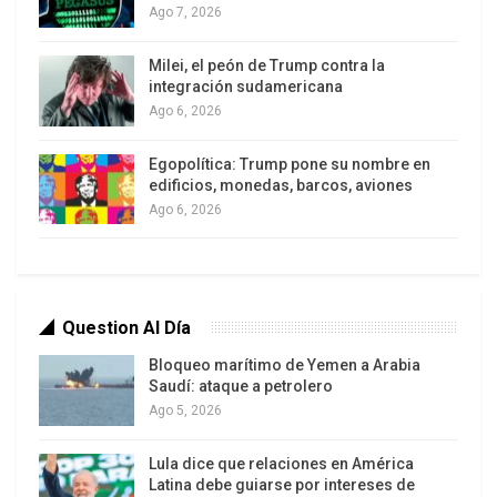
nacionales y “no sólo lo creado en años
Ago 7, 2026
anteriores”.
Milei, el peón de Trump contra la
integración sudamericana
El ministro adelantó que se encuentran en la recta
Ago 6, 2026
final las negociaciones sobre la adquisición por
Brasil de los sistemas rusos de defensa antiaérea
Egopolítica: Trump pone su nombre en
Pantsir-S1.
edificios, monedas, barcos, aviones
Ago 6, 2026
“Vislumbramos un acuerdo (con Brasil) sobre
Pantsir. Desde luego, en estos momentos se
celebran las consultas, pues se necesita tiempo
para preparar el documento final”, concluyó.
Question Al Día
Bloqueo marítimo de Yemen a Arabia
El sistema antiaéreo de cañón-misil Pantsir-S1
Saudí: ataque a petrolero
(SA22 Greyhound en la clasificación de la OTAN)
Ago 5, 2026
es capaz de proteger instalaciones militares,
administrativas e industriales contra aviones,
Lula dice que relaciones en América
Latina debe guiarse por intereses de
helicópteros, misiles de crucero y armas de alta