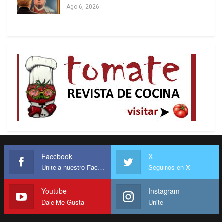
Ago 6, 2026
Facebook
X
Unite a nuestro Facebook
Seguinos en X
Youtube
Instagram
Dale Me Gusta
Unite