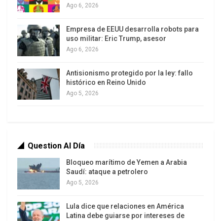
El gobierno ruso instó a los medios
Ago 6, 2026
internacionales a basarse en fuentes oficiales y
Empresa de EEUU desarrolla robots para
evitar la difusión de información falsa. “La
uso militar: Eric Trump, asesor
desinformación solo contribuye a aumentar las
Ago 6, 2026
tensiones en torno al programa nuclear iraní”,
advirtió el ministerio
2
.
Antisionismo protegido por la ley: fallo
histórico en Reino Unido
Por su parte, Irán también negó haber recibido
Ago 5, 2026
alguna propuesta de Moscú en ese sentido y
reafirmó que no aceptará iniciativas que limiten
sus derechos nucleares
.
Question Al Día
Bloqueo marítimo de Yemen a Arabia
Saudí: ataque a petrolero
Ago 5, 2026
Lula dice que relaciones en América
Latina debe guiarse por intereses de