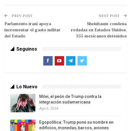
mantiene su posición histórica de apoyo a la
soberanía nuclear iraní. Además, negaron que
PREV POST
NEXT POST
exista alguna propuesta para que Teherán
Parlamento iraní apoya
Sheinbaum condena
renuncie a su derecho legítimo de enriquecer
incrementar el gasto militar
redadas en Estados Unidos:
uranio en su territorio
.
del Estado
355 mexicanos detenidos
Seguinos
“La cuestión nuclear iraní debe
resolverse exclusivamente por
medios políticos y diplomáticos”,
Lo Nuevo
Ministerio de Asuntos Exteriores de
Milei, el peón de Trump contra la
Rusia
.
integración sudamericana
Ago 6, 2026
Egopolítica: Trump pone su nombre en
edificios, monedas, barcos, aviones