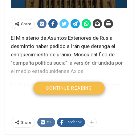
Share
El Ministerio de Asuntos Exteriores de Rusia
desmintió haber pedido a Irán que detenga el
enriquecimiento de uranio. Moscú calificó de
“campaña política sucia” la versión difundida por
el medio estadounidense Axios
.
La Cancillería rusa reiteró su respaldo al derecho
CONTINUE READING
de Irán a desarrollar un programa nuclear con
fines pacíficos. “La cuestión nuclear iraní debe
resolverse exclusivamente por medios políticos y
diplomáticos”, señaló el comunicado oficial
.
VK
Facebook
Share
Fuentes diplomáticas subrayaron que Moscú