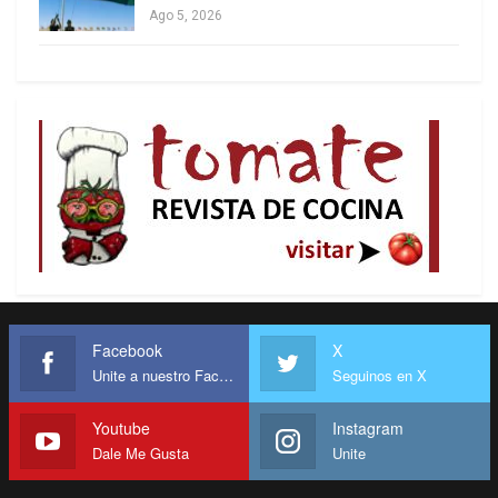
Ago 5, 2026
Facebook
X
Unite a nuestro Facebook
Seguinos en X
Youtube
Instagram
Dale Me Gusta
Unite