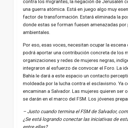
contra los migrantes, la negación de Jerusalén c
una guerra atómica. Está en juego algo muy esenc
factor de transformación. Estará eliminada la posib
donde estas se forman fuesen amenazadas por pol
ambientales.
Por eso, esas voces, necesitan ocupar la escena 
podrá aportar una contribución concreta de los m
organizaciones y redes de mujeres negras, indíge
integraron al esfuerzo de convocar el Foro. La i
Bahía le dará a este espacio un contacto percept
moldeada por la lucha contra el esclavismo. Ya 
encaminan a Salvador. Las mujeres quieren ser oí
se darán en el marco del FSM. Los jóvenes prep
– Justo cuando termina el FSM de Salvador, come
¿Se está logrando conectar las iniciativas de e
entre ellas?