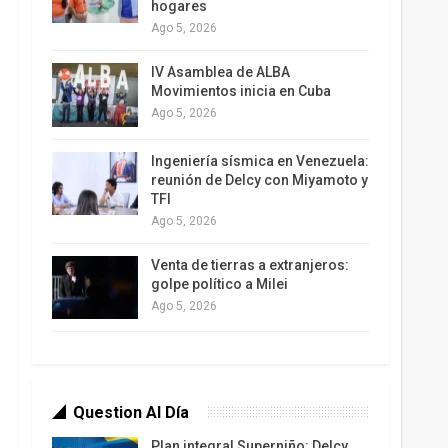
hogares
Ago 5, 2026
IV Asamblea de ALBA
Movimientos inicia en Cuba
Ago 5, 2026
Ingeniería sísmica en Venezuela:
reunión de Delcy con Miyamoto y
TFI
Ago 5, 2026
Venta de tierras a extranjeros:
golpe político a Milei
Ago 5, 2026
Question Al Día
Plan integral Superniño: Delcy