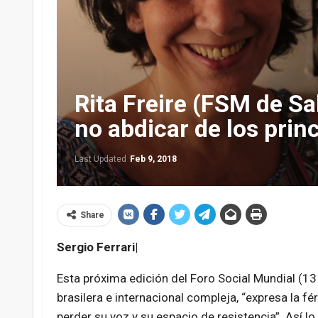
Rita Freire (FSM de Sa
no abdicar de los prin
Last Updated
Feb 9, 2018
Share
Sergio Ferrari|
Esta próxima edición del Foro Social Mundial (1
brasilera e internacional compleja, “expresa la 
perder su voz y su espacio de resistencia”. Así lo 