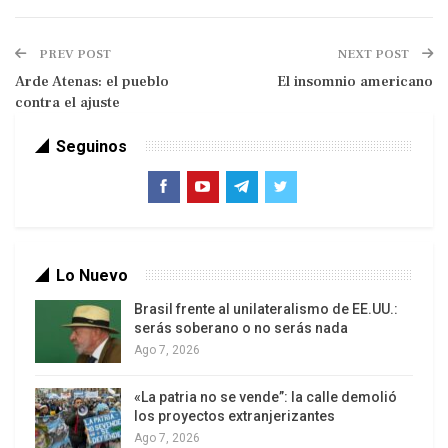
PREV POST
NEXT POST
Arde Atenas: el pueblo
El insomnio americano
contra el ajuste
Seguinos
El segundo fue completamente omitido, pese a
que se discutieron los problemas que condicionan
Lo Nuevo
en forma decisiva nuestro futuro: el cambio
Brasil frente al unilateralismo de EE.UU.:
climático; el acceso al agua; la calidad y la
serás soberano o no serás nada
cantidad de los alimentos disponibles ante las
Ago 7, 2026
plagas del hambre y la desnutrición; la justicia
«La patria no se vende”: la calle demolió
ambiental; los bienes comunes de la humanidad y
los proyectos extranjerizantes
la validez de los conocimientos populares, no
Ago 7, 2026