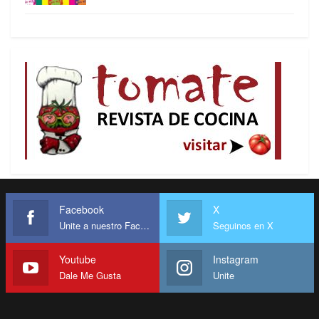
a los países emergentes.
– Cumbre de los Pueblos: las propuestas.
Paralelamente a la Conferencia de la ONU, la
sociedad civil organiza en Río la Cumbre de los
Pueblos y es ahí donde podemos depositar alguna
esperanza. Los debates preparatorios en Porto
Alegre permitieron vislumbrar las líneas fuertes
de las alternativas que se presentarán y sobre las
que habrá que presionar para que entren en las
agendas políticas nacionales e internacionales.
Facebook
X
Unite a nuestro Facebook
Seguinos en X
Youtube
Instagram
Dale Me Gusta
Unite