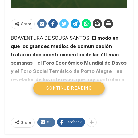
Share
BOAVENTURA DE SOUSA SANTOS|
El modo en
que los grandes medios de comunicación
trataron dos acontecimientos de las últimas
semanas –el Foro Económico Mundial de Davos
y el Foro Social Temático de Porto Alegre– es
revelador de los intereses que hoy controlan a
la opinión pública mundial. El primero mereció
CONTINUE READING
atención, pese a que nada nuevo se discutió
allí: sólo análisis gastados sobre la crisis
europea y la misma insistencia en rumiar sobre
los síntomas de la crisis, ocultando sus
VK
Facebook
Share
verdaderas causas.