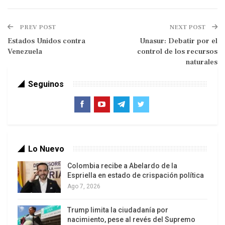
PREV POST
NEXT POST
Estados Unidos contra
Unasur: Debatir por el
Venezuela
control de los recursos
naturales
Seguinos
Últimas Noticias
La relación de las guarimbas durante este mes de
Lo Nuevo
acciones violentas, deja un saldo de 28 muertes,
destrucción, incendios, interrupción del tránsito,
Colombia recibe a Abelardo de la
Espriella en estado de crispación política
miles de vecinos inmovilizados en sus
Ago 7, 2026
residencias, ambientes enrarecidos con humo y
gases, pánico y terror, árboles derribados… En fin,
Trump limita la ciudadanía por
nunca un sector de Caracas y otras ciudades
nacimiento, pese al revés del Supremo