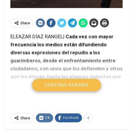
Share
ELEAZAR DÍAZ RANGEL|
Cada vez con mayor
frecuencia los medios están difundiendo
diversas expresiones del repudio a los
guarimberos, desde el enfrentamiento entre
ciudadanos, con unos que los defienden y otros
que los atacan, hasta los ataques violentos que
han llegado al extremo de asesinar vecinos o
CONTINUE READING
autoridades que limpian las zonas afectadas.
Los atemorizados comerciantes apenas se
atreven a expresar su inconformidad por temor
a represalias, habitantes de Chacao han dicho
VK
Facebook
Share
estar dispuestos a mudarse de ese sector
hacia el Oeste de Caracas
.