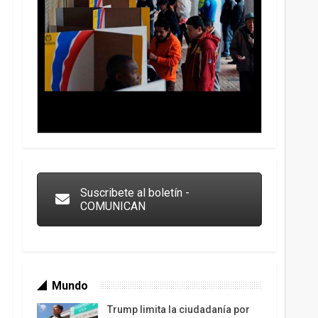
Trump y las drogas: la viga en los propios ojos
Suscribete al boletín -
COMUNICAN
Mundo
Trump limita la ciudadanía por