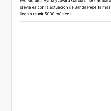
Evo Morales Ayma y Álvaro García Linera arribaron
previa es con la actuación de Banda Pepe, la má
llega a reunir 5000 músicos.