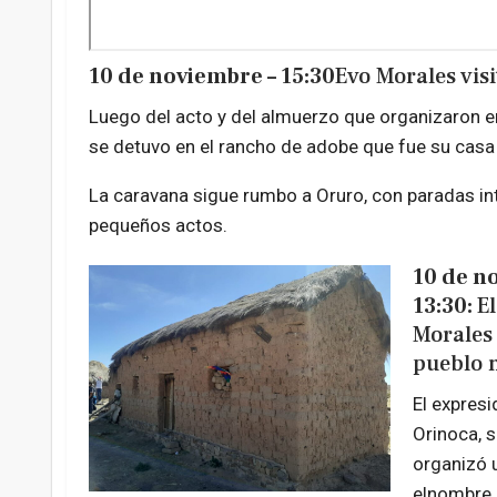
10 de noviembre – 15:30
Evo Morales visi
Luego del acto y del almuerzo que organizaron e
se detuvo en el rancho de adobe que fue su casa d
La caravana sigue rumbo a Oruro, con paradas i
pequeños actos.
10 de n
13:30:
El
Morales 
pueblo n
El expresi
Orinoca, s
organizó u
elnombre d