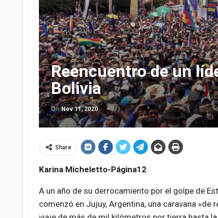
Reencuentro de un líde
Bolivia
On
Nov 11, 2020
Share
Karina Micheletto-Página12
A un año de su derrocamiento por el golpe de Esta
comenzó en Jujuy, Argentina, una caravana «de r
viaje de más de mil kilómetros por tierra hasta l