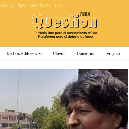
s Somos
CLAE
Sur Y Sur TV
FILA
De Los Editores
Claves
Opiniones
English