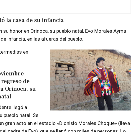
tó la casa de su infancia
n su honor en Orinoca, su pueblo natal, Evo Morales Ayma
e infancia, en las afueras del pueblo.
ntermedias en
oviembre –
 regreso de
a Orinoca, su
atal
dente llegó a
u pueblo natal. Se
n gran acto en el estadio «Dionisio Morales Choque» (lleva
el padre de Evo), que se llenó con miles de personas. Lo