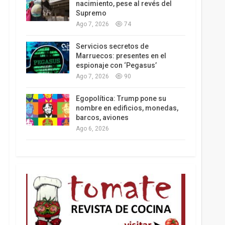
nacimiento, pese al revés del
Supremo
Los latinos le van dando la espalda a Trump
Ago 7, 2026
74
Servicios secretos de
Marruecos: presentes en el
espionaje con ‘Pegasus’
Ago 7, 2026
90
Egopolítica: Trump pone su
nombre en edificios, monedas,
barcos, aviones
Ago 6, 2026