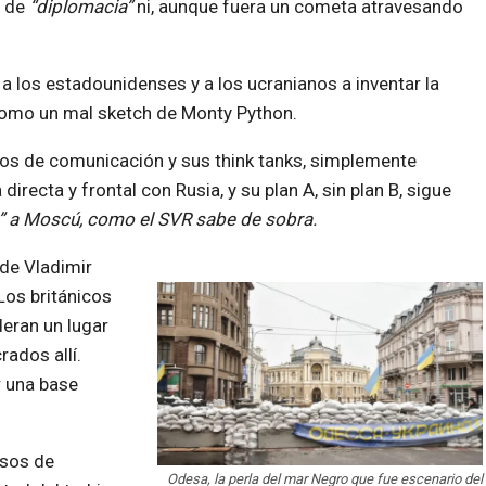
o de
“diplomacia”
ni, aunque fuera un cometa atravesando
 a los estadounidenses y a los ucranianos a inventar la
ca como un mal sketch de Monty Python.
dios de comunicación y sus think tanks, simplemente
irecta y frontal con Rusia, y su plan A, sin plan B, sigue
ca” a Moscú, como el SVR sabe de sobra.
 de Vladimir
Los británicos
eran un lugar
rados allí.
r una base
rsos de
Odesa, la perla del mar Negro que fue escenario del