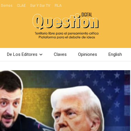
s Somos
CLAE
Sur Y Sur TV
FILA
De Los Editores
Claves
Opiniones
English