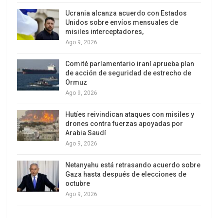
Desde una óptica socialista dogmática, los
Ucrania alcanza acuerdo con Estados
Unidos sobre envíos mensuales de
cambios realizados pudieran ser considerados
misiles interceptadores,
por el sector gubernamental solo como una
Ago 9, 2026
retirada defensiva o jugada táctica. Pero asumir
el viraje realizado en estos términos pudiera
Comité parlamentario iraní aprueba plan
de acción de seguridad de estrecho de
representar una gran equivocación. La experiencia
Ormuz
histórica de los diversos intentos de
Ago 9, 2026
transformación socialista enseña que se requiere
Hutíes reivindican ataques con misiles y
de un tiempo prolongado para que se construyan
drones contra fuerzas apoyadas por
y se hagan predominantes nuevas relaciones
Arabia Saudí
sociales de cooperación en la sociedad en
Ago 9, 2026
condiciones de sustituir la lógica del capital.
Netanyahu está retrasando acuerdo sobre
Gaza hasta después de elecciones de
Por supuesto, los cambios pueden acelerarse,
octubre
pero sin desconocer las realidades. Una de ellas
Ago 9, 2026
es que la capacidad de producción del país, en
una economía mayoritariamente privada e inserta