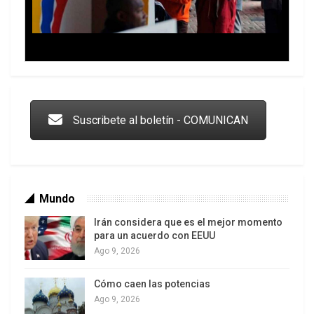
Trump y las drogas: la viga en los propios ojos
Suscribete al boletín - COMUNICAN
Mundo
Irán considera que es el mejor momento
para un acuerdo con EEUU
Ago 9, 2026
Cómo caen las potencias
Los latinos le van dando la espalda a Trump
Ago 9, 2026