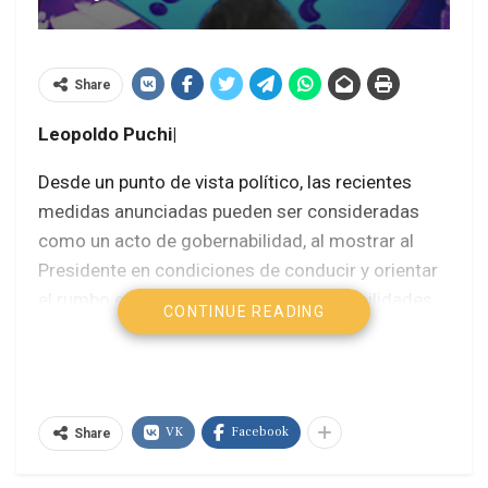
Share
Leopoldo Puchi|
Desde un punto de vista político, las recientes
medidas anunciadas pueden ser consideradas
como un acto de gobernabilidad, al mostrar al
Presidente en condiciones de conducir y orientar
el rumbo económico del país, responsabilidades
CONTINUE READING
en las que el Gobierno se mostraba debilitado y
arrastrado por la inercia, en medio de un
descenso acelerado de las capacidades
productivas del país y de un devastador proceso
VK
Facebook
Share
inflacionario.