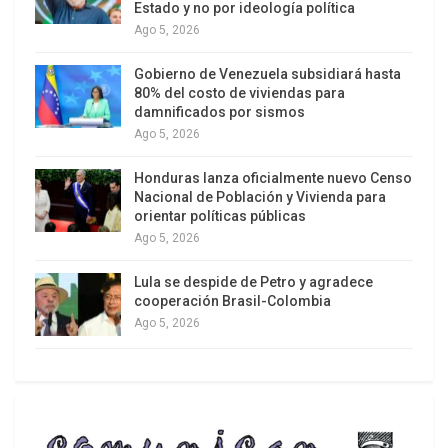
Estado y no por ideología política
vecinos como Mauritania, Níger, Burkina Faso y
Ago 5, 2026
Argelia, y otras 230 mil figuren como
desplazados internos, según estadísticas de
Gobierno de Venezuela subsidiará hasta
Naciones Unidas.
80% del costo de viviendas para
damnificados por sismos
Ago 5, 2026
Honduras lanza oficialmente nuevo Censo
Nacional de Población y Vivienda para
orientar políticas públicas
Ago 5, 2026
Lula se despide de Petro y agradece
cooperación Brasil-Colombia
Ago 5, 2026