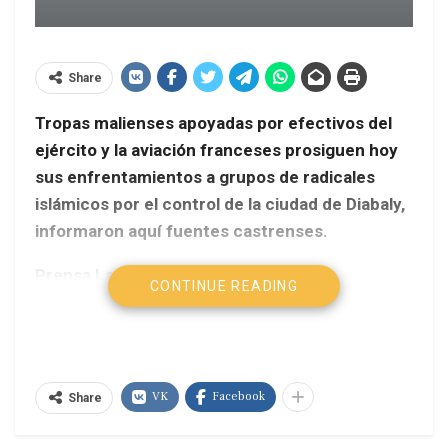
Share
Tropas malienses apoyadas por efectivos del
ejército y la aviación franceses prosiguen hoy
sus enfrentamientos a grupos de radicales
islámicos por el control de la ciudad de Diabaly,
informaron aquí fuentes castrenses.
Prensa Latina
CONTINUE READING
Según esos reportes, el objetivo de la ofensiva es
desalojar a esas bandas armadas de la
estratégica posición, que ocupan desde el lunes
VK
Facebook
último en Diabaly.
Share
La recuperación de esa ciudad permitiría a las