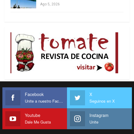
Ago 5, 2026
Facebook
X
Unite a nuestro Facebook
Seguinos en X
Youtube
Instagram
Dale Me Gusta
Unite