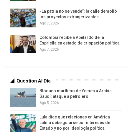
problemática que no encuentra soluciones
valederas. Son viejas preguntas para las cuales la
«La patria no se vende”: la calle demolió
modernidad que estamos transitando parece no
los proyectos extranjerizantes
Ago 7, 2026
tener respuestas. En distintos momentos de la
historia, fenómenos naturales o guerras, fueron la
Colombia recibe a Abelardo de la
causante de hambrunas. Ellas se transformaron
Espriella en estado de crispación política
en algo sistemático y tuvieron continuidad a partir
Ago 7, 2026
de la Revolución Industrial y cobraron vuelo –a
mediados del siglo XIX- con los trabajos y
elaboraciones del clérigo anglicano, el británico
Thomas Robert Malthus.
Question Al Día
Bloqueo marítimo de Yemen a Arabia
Allí advertía, en un lenguaje particular, que
Saudí: ataque a petrolero
“mientras la producción de alimentos crecía en
Ago 5, 2026
progresiones aritméticas, la población lo hace en
Lula dice que relaciones en América
modos geométricos”, es decir mucho más rápido.
Latina debe guiarse por intereses de
A partir de allí se multiplicaron este tipo de teorías
Estado y no por ideología política