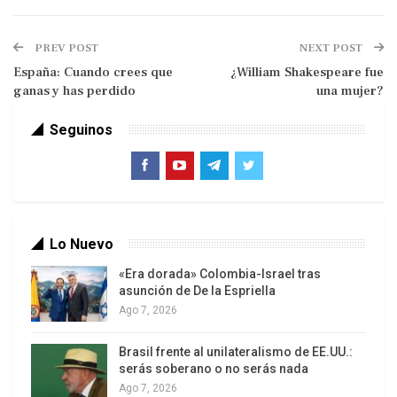
por los diferentes continentes produciendo una
hambruna, vergonzosa para los tiempos que
PREV POST
NEXT POST
corren; a ello hay que agregar, también como una
España: Cuando crees que
¿William Shakespeare fue
causal de estos tiempos, la guerra entre la OTAN y
ganas y has perdido
una mujer?
Rusia.
Seguinos
Lo Nuevo
«Era dorada» Colombia-Israel tras
El crecimiento de población y la producción de
asunción de De la Espriella
Ago 7, 2026
alimentos
Desde tiempos inmemoriales el tema de la
Brasil frente al unilateralismo de EE.UU.:
serás soberano o no serás nada
alimentación de una población creciente es una
Ago 7, 2026