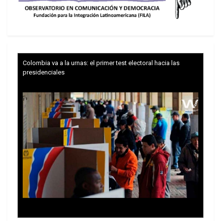
Colombia va a la urnas: el primer test electoral hacia las
presidenciales
Al culminar la Segunda Guerra Mundial, ante el
mayor crecimiento vegetativo en las regiones
pobres del mundo, en Europa, Canadá y los EEUU
comenzaron las preocupaciones. Uno de los ejes
para el despliegue y sostenimiento de esas
inquietudes fue la creación (1945) de la
Organización de las Naciones Unidas para la
Agricultura y la Alimentación (FAO). Las
fundaciones Rockefeller y Ford, expresivas del
mayor poder económico existentes en aquellos
momentos, fueron de las primeras en asumir