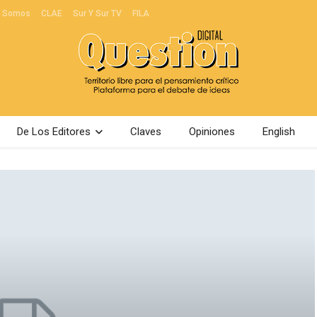
s Somos
CLAE
Sur Y Sur TV
FILA
De Los Editores
Claves
Opiniones
English