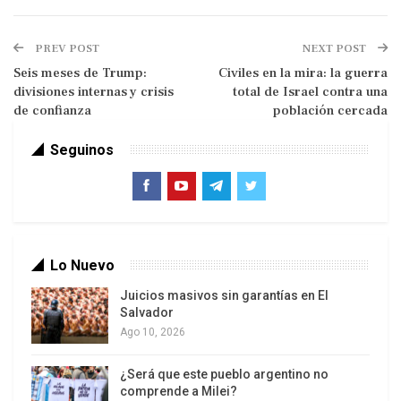
instituciones”, señalaron.
El encuentro se dio en un contexto de especial
PREV POST
NEXT POST
tensión política debido a la arremetida arancelaria
Seis meses de Trump:
Civiles en la mira: la guerra
de Donald Trump, la cual afecta a todos los países
divisiones internas y crisis
total de Israel contra una
de confianza
población cercada
asistentes. Se desarrolló sobre tres ejes
principales: el fortalecimiento de la democracia y
Seguinos
el multilateralismo, la reducción de las
desigualdades, y la lucha contra la
desinformación, así como la regulación de
tecnologías emergentes.
Lo Nuevo
Juicios masivos sin garantías en El
Salvador
Ago 10, 2026
¿Será que este pueblo argentino no
comprende a Milei?