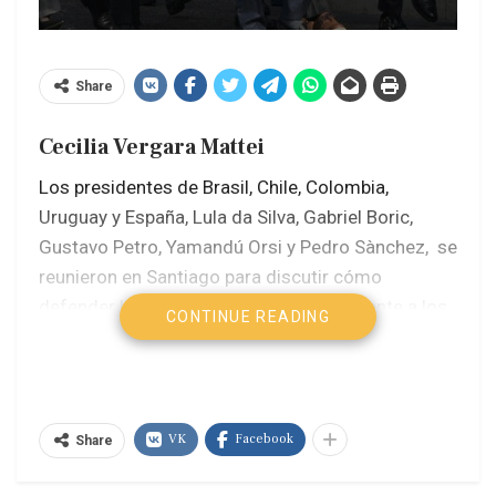
Share
Cecilia Vergara Mattei
Los presidentes de Brasil, Chile, Colombia,
Uruguay y España, Lula da Silva, Gabriel Boric,
Gustavo Petro, Yamandú Orsi y Pedro Sànchez, se
reunieron en Santiago para discutir cómo
defender las democracias modernas frente a los
CONTINUE READING
avances de los extremismos y coincidieron en «la
necesidad de regular las plataformas digitales y
combatir la desinformación». “Como líderes
progresistas tenemos el deber de actuar con
VK
Facebook
Share
convicción y responsabilidad frente a quienes
pretenden debilitar la democracia y sus