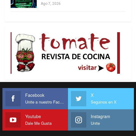
salvar el planeta.
Ago 7, 2026
Desde el Sur, enfatizó, podemos llamar a la
conciencia global, pero la esperanza es que los
indignados del primer mundo se rebelen y
cambien esa relación de poder para dejarle a
nuestros hijos un planeta al menos tan bello como
el que recibimos.
Facebook
X
Unite a nuestro Facebook
Seguinos en X
Youtube
Instagram
Dale Me Gusta
Unite