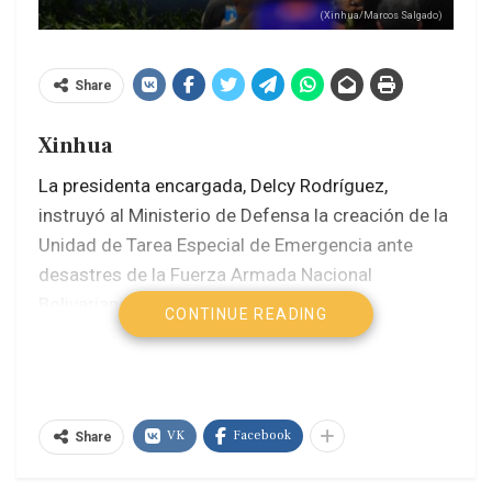
(Xinhua/Marcos Salgado)
Share
Xinhua
La presidenta encargada, Delcy Rodríguez,
instruyó al Ministerio de Defensa la creación de la
Unidad de Tarea Especial de Emergencia ante
desastres de la Fuerza Armada Nacional
Bolivariana (FANB).
CONTINUE READING
Rodríguez hizo este anuncio durante los actos
oficiales con motivo de la conmemoración
número 215 de la Independencia de Venezuela
VK
Facebook
Share
(1811) y la graduación conjunta de los nuevos
oficiales de la FANB.