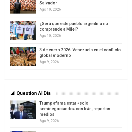
menos 3.342 personas fallecidas, la presidenta
Salvador
encargada expresó que se ha reivindicado el
Ago 10, 2026
espíritu de Patria Grande con la condecoración de
¿Será que este pueblo argentino no
los rescatistas internacionales que se sumaron a
comprende a Milei?
las labores de salvamento en las zonas
Ago 10, 2026
afectadas.
3 de enero 2026: Venezuela en el conflicto
global moderno
Ago 9, 2026
Question Al Día
Trump afirma estar «solo
seminegociando» con Irán, reportan
medios
Ago 9, 2026