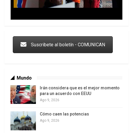
Trump y las drogas: la viga en los propios ojos
Suscribete al boletín - COMUNICAN
Mundo
Irán considera que es el mejor momento
para un acuerdo con EEUU
Ago 9, 2026
Cómo caen las potencias
Los latinos le van dando la espalda a Trump
Ago 9, 2026