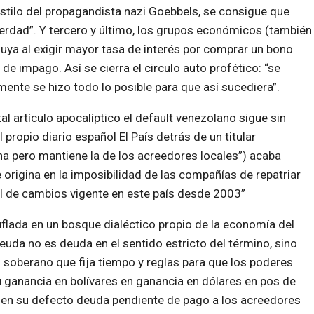
stilo del propagandista nazi Goebbels, se consigue que
verdad”. Y tercero y último, los grupos económicos (también
ya al exigir mayor tasa de interés por comprar un bono
e impago. Así se cierra el circulo auto profético: “se
ente se hizo todo lo posible para que así sucediera”.
 artículo apocalíptico el default venezolano sigue sin
l propio diario español El País detrás de un titular
na pero mantiene la de los acreedores locales”) acaba
 origina en la imposibilidad de las compañías de repatriar
l de cambios vigente en este país desde 2003”
uflada en un bosque dialéctico propio de la economía del
uda no es deuda en el sentido estricto del término, sino
s soberano que fija tiempo y reglas para que los poderes
ganancia en bolívares en ganancia en dólares en pos de
o en su defecto deuda pendiente de pago a los acreedores