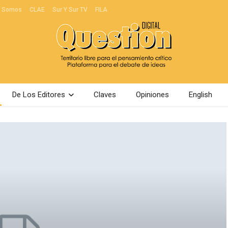
s Somos
CLAE
Sur Y Sur TV
FILA
De Los Editores
Claves
Opiniones
English