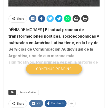
Share
DÊNIS DE MORAES |
El actual proceso de
transformaciones políticas, socioeconómicas y
culturales en América Latina tiene, en la Ley de
Servicios de Comunicación Audiovisual de la
Argentina, uno de sus marcos más
significativos. Por primera vez en la historia de
la región, un país formula, aprueba y hace
CONTINUE READING
cumplir una legislación que protege y valoriza
la diversidad informativa y cultural, a través de
un marco regulatorio democráticamente
America Latina
discutido e instituido.
VK
Facebook
Share
Alainet