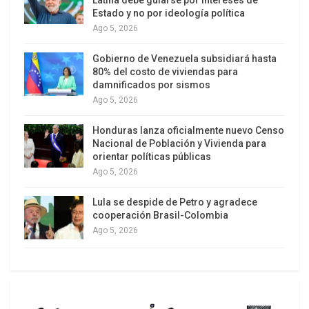
Comunicación Audiovisual y las aspiraciones
Estado y no por ideología política
sociales en torno a una comunicación más
Ago 5, 2026
democrática. Se apuntan medidas, reclamadas o
en preparación en otros países, que se
Gobierno de Venezuela subsidiará hasta
80% del costo de viviendas para
materializan, pioneramente, en la legislación
damnificados por sismos
argentina, lo que la transforma en una referencia
Ago 5, 2026
obligatoria.
Honduras lanza oficialmente nuevo Censo
Nacional de Población y Vivienda para
II – El escenario que debe cambiar
orientar políticas públicas
Ago 5, 2026
Para evaluar la pertinencia de la Ley de Servicios
de Comunicación Audiovisual como instrumento
Lula se despide de Petro y agradece
de reestructuración de los sectores de la
cooperación Brasil-Colombia
información y la cultura en moldes mas
Ago 5, 2026
pluralistas, es esencial explicitar el intrincado
escenario mediático de América Latina.
La últimas décadas acentuaron la concentración