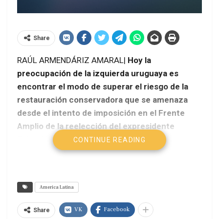
Share
RAÚL ARMENDÁRIZ AMARAL|
Hoy la
preocupación de la izquierda uruguaya es
encontrar el modo de superar el riesgo de la
restauración conservadora que se amenaza
desde el intento de imposición en el Frente
Amplio de la reelección del expresidente
Tabaré Vázquez (TV), quien apelando al
CONTINUE READING
chovinismo y la manipulación, ha sido uno de
los escollos más activos para el proceso de
integración latinoamericana, al bregar para que
America Latina
Uruguay mantuviera relaciones más íntimas
con Washington y el Fondo Monetario
VK
Facebook
Share
Internacional.