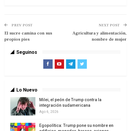
PREV POST
NEXT POST
El sucre camina con sus
Agricultura y alimentación,
propios pies
nombre de mujer
Seguinos
La reelección de TV, además de antidemocrática,
es culturalmente autoritaria, ya que refuerza los
roles jerárquicos y potencia la división entre
Lo Nuevo
bases y líderes, facilita la burocratización e
Milei, el peón de Trump contra la
infunde la superioridad imaginaria del “dirigente
integración sudamericana
profesional y experimentado”, organiza la red de
Ago 6, 2026
cooptación y resguarda a sus usufructuarios
Egopolítica: Trump pone su nombre en
suprimiendo todo análisis de costo y beneficio.