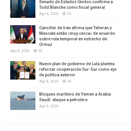
Senado de Estados Unidos confirma a
supuesto plan para asesinarlo antes de que
Todd Blanche como fiscal general
terminara ese año, utilizando un camión cargado
Ago 8, 2026
33
con explosivos.
Canciller de Irán afirma que Teherán y
Mascate están «muy cerca» de acuerdo
sobre ruta temporal en estrecho de
Ormuz
Ago 8, 2026
30
Nuevo plan de gobierno de Lula plantea
reforzar cooperación Sur-Sur como eje
de política exterior
Ago 8, 2026
35
Bloqueo marítimo de Yemen a Arabia
Saudí: ataque a petrolero
Ago 5, 2026