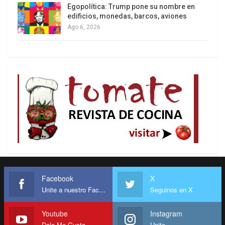
Egopolítica: Trump pone su nombre en
edificios, monedas, barcos, aviones
Ago 6, 2026
Facebook
X
Unite a nuestro Facebook
Seguinos en X
Youtube
Instagram
Dale Me Gusta
Unite