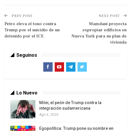
debate del domingo es la insistencia de los
representantes de Fuerza Popular en lo positivo
PREV POST
NEXT POST
que fue el gobierno de Fujimori en la década de
Petro eleva el tono contra
Mamdani proyecta
los noventa y la necesidad de continuar con ella.
Trump por el suicidio de un
expropiar edificios en
Destacar el gobierno de Fujimori sabiendo el
detenido por el ICE
Nueva York para su plan de
tremendo mal que hizo a los peruanos, no solo es
vivienda
ignorancia sino una negación de que toda esa
Seguinos
política estuvo determinado por la impresionante
corrupción en la que participaron empresarios
deshonestos, políticos y prensa sin escrúpulos.
Como si quisieran reescribir la historia y borrar de
nuestras historia la década de corrupción,
Lo Nuevo
violencia y muerte que soportamos los peruanos
Milei, el peón de Trump contra la
de pie.
integración sudamericana
Ago 6, 2026
Egopolítica: Trump pone su nombre en