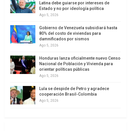
regresado todos ellos contaminando la política
Latina debe guiarse por intereses de
Estado y no por ideología política
nacional; ha sido mediante un proceso en donde
Ago 5, 2026
fueron copando y controlando instituciones
básica para el sistema democrático: Tribunal
Gobierno de Venezuela subsidiará hasta
Constitucional, Fiscalía, prensa independiente,
80% del costo de viviendas para
damnificados por sismos
asegurándose siempre mayoría congresal; todo
Ago 5, 2026
ello con apoyo de la derecha y grupos
empresariales que se beneficiaron durante el
Honduras lanza oficialmente nuevo Censo
Nacional de Población y Vivienda para
gobierno de Fujimori.
orientar políticas públicas
Ago 5, 2026
Lula se despide de Petro y agradece
cooperación Brasil-Colombia
Ago 5, 2026
Un regreso del Fujimorismo a la presidencia sería