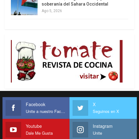
soberanía del Sahara Occidental
Ago 5, 2026
Facebook
X
Unite a nuestro Facebook
Seguinos en X
Youtube
Instagram
Dale Me Gusta
Unite