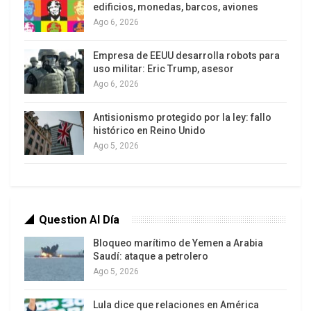
edificios, monedas, barcos, aviones
Ago 6, 2026
Empresa de EEUU desarrolla robots para
uso militar: Eric Trump, asesor
Ago 6, 2026
Fujimori es reconocido por las instituciones
internacionales como un tirano, corrupto y ladrón.
Antisionismo protegido por la ley: fallo
histórico en Reino Unido
Miles de millones de dólares desaparecieron de
Ago 5, 2026
las arcas fiscales; más de 60 mil muertos y
cientos desaparecidos dan cuenta de lo cruel que
fue el conflicto armado interno; no obstante, el
mayor impacto del gobierno de Fujimori ha sido la
Question Al Día
destrucción de la moral pública y la falta de
Bloqueo marítimo de Yemen a Arabia
escrúpulos de los fujimoristas en el poder.
Saudí: ataque a petrolero
Ago 5, 2026
Lamentablemente no hubo continuidad en la tarea
de desfujimorizar el Estado y la política. Hoy han
Lula dice que relaciones en América