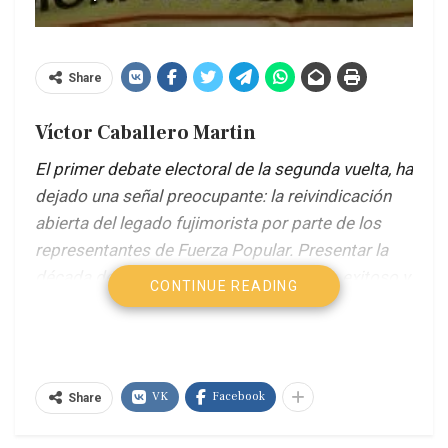
Share
Víctor Caballero Martin
El primer debate electoral de la segunda vuelta, ha
dejado una señal preocupante: la reivindicación
abierta del legado fujimorista por parte de los
representantes de Fuerza Popular. Presentar la
década de los noventa como un periodo exitoso y
CONTINUE READING
ejemplar implica desconocer —o intentar borrar—
uno de los capítulos más graves de corrupción,
autoritarismo y violencia en la historia reciente del
Perú.
VK
Facebook
Share
Un hecho que me ha llamado la atención del