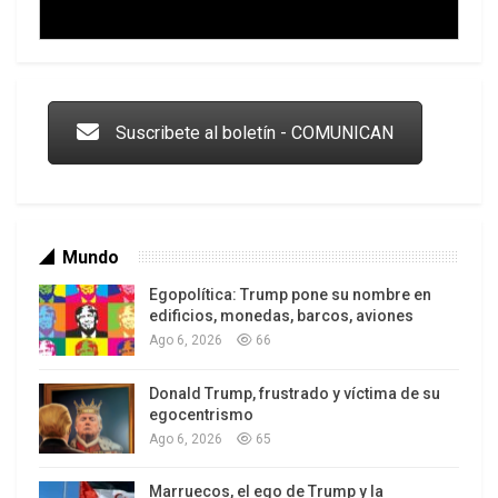
* Licenciado en Sociología de la Pontificia
Trump y las drogas: la viga en los propios ojos
Universidad Católica del Perú. Consultor e
investigador de conflictos sociales.
Suscribete al boletín - COMUNICAN
0
Mundo
Egopolítica: Trump pone su nombre en
edificios, monedas, barcos, aviones
Ago 6, 2026
66
Donald Trump, frustrado y víctima de su
Los latinos le van dando la espalda a Trump
egocentrismo
Ago 6, 2026
65
Marruecos, el ego de Trump y la