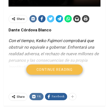
Share
Dante Córdova Blanco
Con el tiempo, Keiko Fujimori comprobará que
obstruir no equivale a gobernar. Enfrentará una
realidad adversa, el rechazo de nueve millones de
peruanos y las consecuencias de su propia
ineptitud.
CONTINUE READING
En las tres oportunidades en las que Keiko
Fujimori (KF) perdió las elecciones no tuvo la
educación cívica política de saludar al presidente
electo, desconoció el resultado con la grita de
VK
Facebook
Share
fraude y anunció que ella gobernaría desde el
Congreso, lo que significó el ejercicio de una