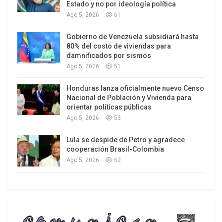
que KF no genera incertidumbre, sino certeza.
Estado y no por ideología política
Ago 5, 2026
61
1.
Certeza que será un gobierno autoritario y
represivo al estilo de Dina Boluarte,
a quien apoyó
Gobierno de Venezuela subsidiará hasta
80% del costo de viviendas para
durante todo su período gubernamental. KF fue
damnificados por sismos
insensible y no mostró ningún respeto a los 50
Ago 5, 2026
51
ciudadanos asesinados por la PNP y FFAA entre
Honduras lanza oficialmente nuevo Censo
diciembre de 2022 y enero de 2023, así como con
Nacional de Población y Vivienda para
la muerte del joven artista Truko asesinado en el
orientar políticas públicas
gobierno de Jerí (a quien también apoyó).
Ago 5, 2026
53
Lula se despide de Petro y agradece
cooperación Brasil-Colombia
Ago 5, 2026
52