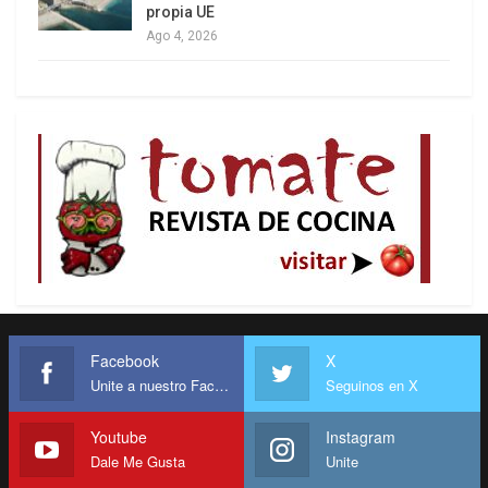
propia UE
ricos.
Gobernará para los suyos y para el sector
Ago 4, 2026
empresarial, del cual recibió clandestinamente
millones de
dólares. Muestra de ello será, sin duda, el primer
gabinete ministerial y los sucesivos. Fuerza
Popular no tiene cuadros profesionales y eso lo
pondrá en apuros; por tanto, tendrá que recurrir a
personas fuera de su entorno que compartirán
con Moyano, Barbarán, Martha Chávez, Aguinaga,
Facebook
X
etc.
Unite a nuestro Facebook
Seguinos en X
4.
Certeza que no va a proponer la derogatoria de
Youtube
Instagram
las leyes pro crimen
que Fuerza Popular aprobó.
Dale Me Gusta
Unite
La iniciativa será del Congreso.