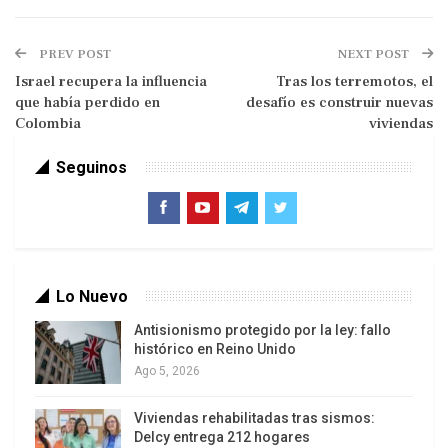
política obstruccionista a los Gobiernos a través
de su bancada en el Congreso, llegando a solicitar
PREV POST
NEXT POST
la vacancia presidencial.
Israel recupera la influencia
Tras los terremotos, el
que había perdido en
desafío es construir nuevas
Todo ello evidenció acciones antidemocráticas y
Colombia
viviendas
en las que la ambición pesó más que la
razón. Habida cuenta de este antecedente… ¿KF
Seguinos
probará de su propia medicina luego de que la
proclamen presidenta del Perú, o inclusive antes?
Lo Nuevo
Antisionismo protegido por la ley: fallo
histórico en Reino Unido
Ago 5, 2026
Viviendas rehabilitadas tras sismos:
Delcy entrega 212 hogares