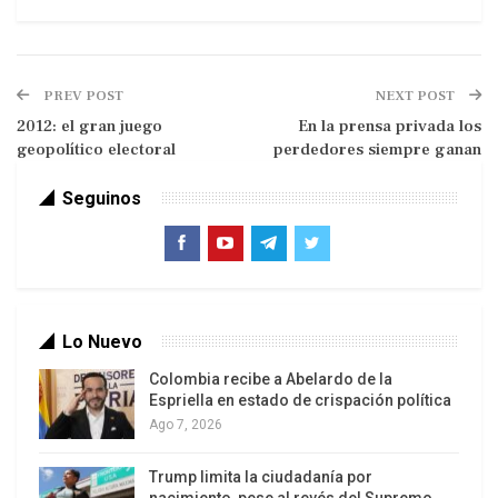
PREV POST
NEXT POST
2012: el gran juego
En la prensa privada los
geopolítico electoral
perdedores siempre ganan
Marcos Salgado – Question Digital
Seguinos
Resta el cierre de campaña de Capriles en la
avenida Bolívar el domingo, que sin duda será
masivo. Resta el cierre de campaña del presidente
Chávez -se calcula que será en el mismo
escenario, el miércoles- que será (a no dudarlo)
Lo Nuevo
una movilización multitudinaria, tal vez al estilo de
Colombia recibe a Abelardo de la
la que se vivió previo a la victoria del 2006, la que
Espriella en estado de crispación política
colmó la avenida Bolívar y también varias
Ago 7, 2026
avenidas adyacentes.
Trump limita la ciudadanía por