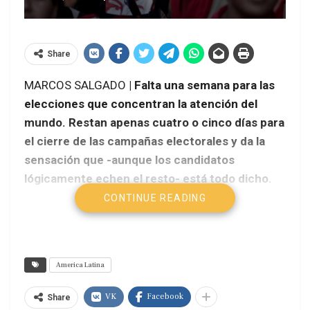
Share
MARCOS SALGADO
| Falta una semana para las
elecciones que concentran la atención del
mundo. Restan apenas cuatro o cinco días para
el cierre de las campañas electorales y da la
sensación que -aunque los candidatos
lógicamente echen el resto- está todo dicho.
Nada de lo que pueda suceder en términos de
CONTINUE READING
estrategias electorales va a modificar las
cosas.
America Latina
VK
Facebook
Share