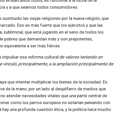
s embarcados todos, es funcional a la lucha de la
cia y a que seamos todos consumidores.
sustituido las viejas religiones por la nueva religión, que
mercado. Eso es más fuerte que los ejércitos y que las
a, subliminal, que está jugando en el seno de todos los
 de pobres que demandan más y son prepotentes,
s equivalente a ser más felices.
impulsar esa reforma cultural de valores teniendo en
e vinculó, principalmente, a la ampliación principalmente de
ya que intentar multiplicar los bienes de la sociedad. Es
leva de la mano, por un lado al despilfarro de medios que
 no atender necesidades vitales que una parte central de
n comer como los perros europeos no estarían peleando con
 hay una profunda cuestión ética, y la política hace mucho