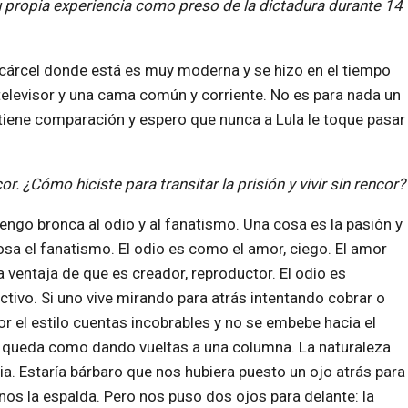
tu propia experiencia como preso de la dictadura durante 14
a cárcel donde está es muy moderna y se hizo en el tiempo
 televisor y una cama común y corriente. No es para nada un
 tiene comparación y espero que nunca a Lula le toque pasar
r. ¿Cómo hiciste para transitar la prisión y vivir sin rencor?
engo bronca al odio y al fanatismo. Una cosa es la pasión y
osa el fanatismo. El odio es como el amor, ciego. El amor
la ventaja de que es creador, reproductor. El odio es
ctivo. Si uno vive mirando para atrás intentando cobrar o
or el estilo cuentas incobrables y no se embebe hacia el
 queda como dando vueltas a una columna. La naturaleza
ia. Estaría bárbaro que nos hubiera puesto un ojo atrás para
nos la espalda. Pero nos puso dos ojos para delante: la