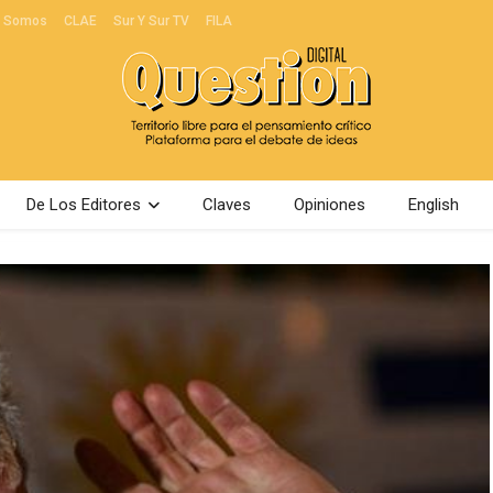
s Somos
CLAE
Sur Y Sur TV
FILA
De Los Editores
Claves
Opiniones
English