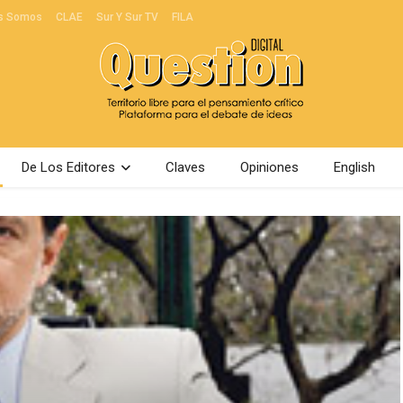
s Somos
CLAE
Sur Y Sur TV
FILA
De Los Editores
Claves
Opiniones
English