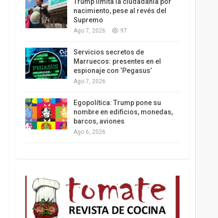
Trump limita la ciudadanía por
nacimiento, pese al revés del
Supremo
Ago 7, 2026
97
Los latinos le van dando la espalda a Trump
Servicios secretos de
Marruecos: presentes en el
espionaje con ‘Pegasus’
Ago 7, 2026
Egopolítica: Trump pone su
nombre en edificios, monedas,
barcos, aviones
Ago 6, 2026