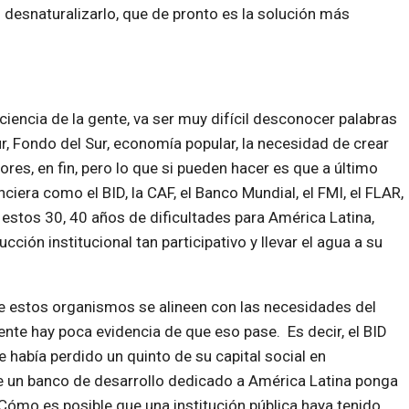
desnaturalizarlo, que de pronto es la solución más
encia de la gente, va ser muy difícil desconocer palabras
r, Fondo del Sur, economía popular, la necesidad de crear
es, en fin, pero lo que si pueden hacer es que a último
anciera como el BID, la CAF, el Banco Mundial, el FMI, el FLAR,
 estos 30, 40 años de dificultades para América Latina,
ión institucional tan participativo y llevar el agua a su
e estos organismos se alineen con las necesidades del
nte hay poca evidencia de que eso pase. Es decir, el BID
 había perdido un quinto de su capital social en
e un banco de desarrollo dedicado a América Latina ponga
Cómo es posible que una institución pública haya tenido