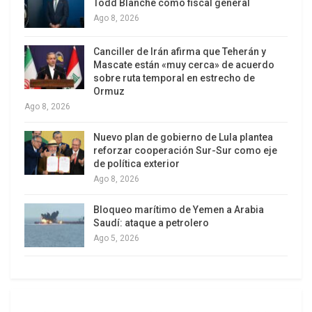
Todd Blanche como fiscal general
nefastas consecuencias de las exitosas
Ago 8, 2026
gestiones realizadas por diputados y diputadas
Canciller de Irán afirma que Teherán y
antichavistas, para acelerar y profundizar el cerco
Mascate están «muy cerca» de acuerdo
económico contra el país entero.
sobre ruta temporal en estrecho de
Ormuz
Foto: Rome Arrieche. Caracas. domingo 6 de
Ago 8, 2026
diciembre de 2020
Nuevo plan de gobierno de Lula plantea
II.-
reforzar cooperación Sur-Sur como eje
de política exterior
Semejante cuadro permite explicar parcialmente
Ago 8, 2026
el índice de participación del 30,5 por ciento,
según se desprende del segundo boletín oficial
Bloqueo marítimo de Yemen a Arabia
Saudí: ataque a petrolero
del Consejo Nacional Electoral, ofrecido durante
Ago 5, 2026
la tarde de este lunes 7 de diciembre, con el 98,63
por ciento de las actas escrutadas.
En esta ocasión, la participación del electorado ha