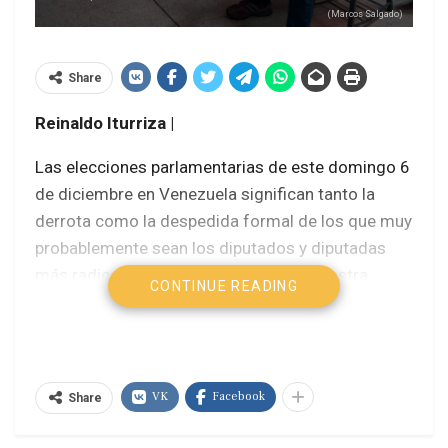
(Marcos Salgado)
Share
Reinaldo Iturriza |
Las elecciones parlamentarias de este domingo 6
de diciembre en Venezuela significan tanto la
derrota como la despedida formal de los que muy
probablemente sean los diputados y diputadas
más radicalmente antinacionales de nuestra
CONTINUE READING
historia republicana, lo que es mucho decir, dada
la larga tradición de políticos serviles a intereses
foráneos.
VK
Facebook
Desde que asumieron el control de la Asamblea
Share
Nacional, en enero de 2016, al hacer los primeros