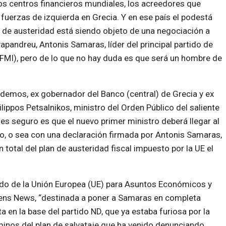
os centros financieros mundiales, los acreedores que
s fuerzas de izquierda en Grecia. Y en ese país el podestá
an de austeridad está siendo objeto de una negociación a
apandreu, Antonis Samaras, líder del principal partido de
-FMI), pero de lo que no hay duda es que será un hombre de
demos, ex gobernador del Banco (central) de Grecia y ex
lippos Petsalnikos, ministro del Orden Público del saliente
s seguro es que el nuevo primer ministro deberá llegar al
go, o sea con una declaración firmada por Antonis Samaras,
 total del plan de austeridad fiscal impuesto por la UE el
ado de la Unión Europea (UE) para Asuntos Económicos y
hens News, “destinada a poner a Samaras en completa
 en la base del partido ND, que ya estaba furiosa por la
érminos del plan de salvataje que ha venido denunciando