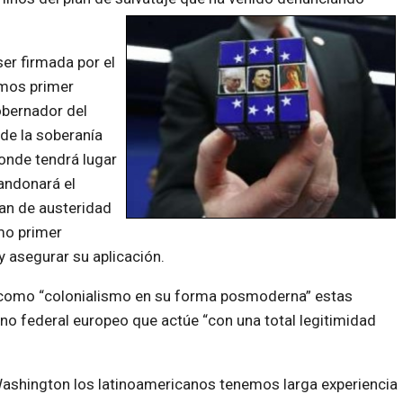
er firmada por el
imos primer
obernador del
 de la soberanía
donde tendrá lugar
andonará el
an de austeridad
omo primer
y asegurar su aplicación.
e como “colonialismo en su forma posmoderna” estas
rno federal europeo que actúe “con una total legitimidad
Washington los latinoamericanos tenemos larga experiencia