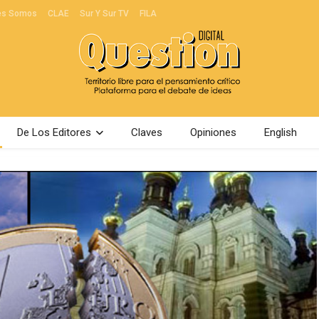
es Somos
CLAE
Sur Y Sur TV
FILA
De Los Editores
Claves
Opiniones
English