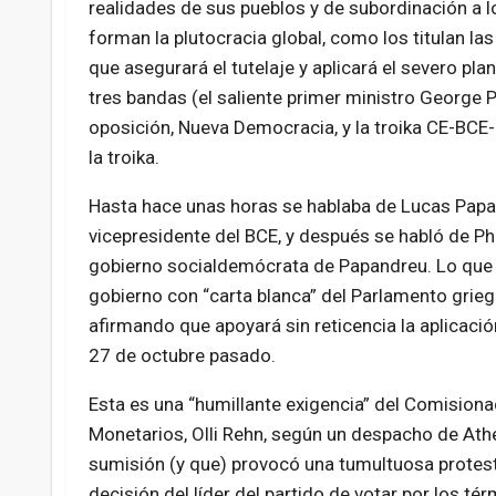
realidades de sus pueblos y de subordinación a l
forman la plutocracia global, como los titulan la
que asegurará el tutelaje y aplicará el severo pl
tres bandas (el saliente primer ministro George P
oposición, Nueva Democracia, y la troika CE-BCE
la troika.
Hasta hace unas horas se hablaba de Lucas Papa
vicepresidente del BCE, y después se habló de Phi
gobierno socialdemócrata de Papandreu. Lo que e
gobierno con “carta blanca” del Parlamento grie
afirmando que apoyará sin reticencia la aplicación
27 de octubre pasado.
Esta es una “humillante exigencia” del Comision
Monetarios, Olli Rehn, según un despacho de At
sumisión (y que) provocó una tumultuosa protesta
decisión del líder del partido de votar por los t