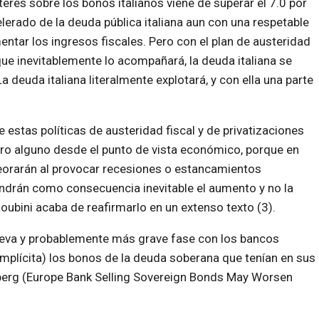
terés sobre los bonos italianos viene de superar el 7.0 por
elerado de la deuda pública italiana aun con una respetable
tar los ingresos fiscales. Pero con el plan de austeridad
que inevitablemente lo acompañará, la deuda italiana se
 deuda italiana literalmente explotará, y con ella una parte
stas políticas de austeridad fiscal y de privatizaciones
dero alguno desde el punto de vista económico, porque en
peorarán al provocar recesiones o estancamientos
drán como consecuencia inevitable el aumento y no la
oubini acaba de reafirmarlo en un extenso texto (3).
nueva y probablemente más grave fase con los bancos
implícita) los bonos de la deuda soberana que tenían en sus
erg (Europe Bank Selling Sovereign Bonds May Worsen