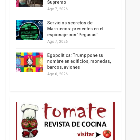
Supremo
Ago 7, 2026
Los latinos le van dando la espalda a Trump
Servicios secretos de
Marruecos: presentes en el
espionaje con ‘Pegasus’
Ago 7, 2026
Egopolítica: Trump pone su
nombre en edificios, monedas,
barcos, aviones
Ago 6, 2026