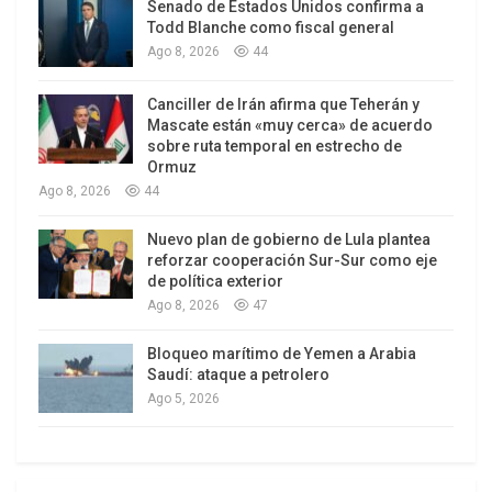
Senado de Estados Unidos confirma a
Pero una lectura más rigurosa obliga a mirar la
Todd Blanche como fiscal general
Ago 8, 2026
44
calidad del empleo. Una persona puede aparecer
como ocupada, aunque trabaje pocas horas, no
Canciller de Irán afirma que Teherán y
tenga contrato, carezca de seguro, no aporte a
Mascate están «muy cerca» de acuerdo
una pensión o reciba ingresos insuficientes para
sobre ruta temporal en estrecho de
Ormuz
cubrir una canasta básica familiar.
Ago 8, 2026
44
Ese es el drama peruano: no se trata únicamente
Nuevo plan de gobierno de Lula plantea
de no tener empleo, sino de trabajar y continuar
reforzar cooperación Sur-Sur como eje
siendo pobre. El vendedor ambulante, el
de política exterior
Ago 8, 2026
47
mototaxista, el trabajador eventual, los jóvenes
que encadenan servicios por horas o el pequeño
Bloqueo marítimo de Yemen a Arabia
agricultor familiar aparecen en la estadística
Saudí: ataque a petrolero
como ocupados. Sin embargo, en la vida real
Ago 5, 2026
carecen de estabilidad, protección social y futuro
previsional.