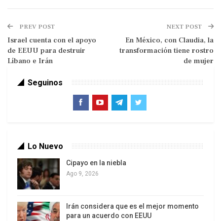
Milcíades Ruiz *
PREV POST
NEXT POST
Mientras la prensa oligopólica nos pone el
Israel cuenta con el apoyo
En México, con Claudia, la
escenario de su conveniencia agitando los
de EEUU para destruir
transformación tiene rostro
escándalos que nos distraen de lo principal,
Líbano e Irán
de mujer
démosle una miradita a la situación económica
Seguinos
que, puede ser preocupante porque las señales
no son buenas.
Lo Nuevo
Cipayo en la niebla
Ago 9, 2026
Irán considera que es el mejor momento
para un acuerdo con EEUU