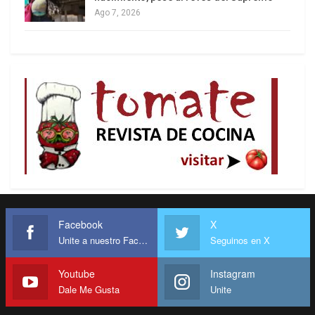
Ago 7, 2026
El asunto es que, si las necesidades nacionales de
alimentación, educación, empleo, servicios
básicos, infraestructura multisectorial, salud, etc.,
no son atendidas, en concordancia con el
crecimiento de la población, ocurre una caída
masiva del nivel de vida que, afecta en mayor
proporción a los más débiles, hasta una situación
de emergencia y degradación moral (Corrupción,
criminalidad, etc.).
Facebook
X
Esto que sucede a nivel nacional, ocurre a nivel
Unite a nuestro Facebook
Seguinos en X
global afectando en mayor medida a los países
menos protegidos, porque las relaciones
Youtube
Instagram
económicas internacionales, construidas por los
Dale Me Gusta
Unite
países dominantes durante siglos, han creado