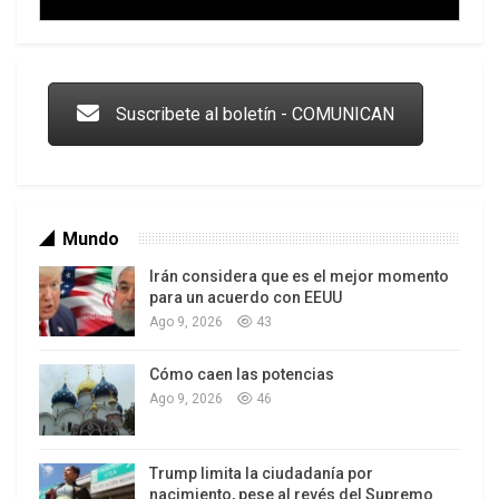
Trump y las drogas: la viga en los propios ojos
Suscribete al boletín - COMUNICAN
Mundo
Irán considera que es el mejor momento
para un acuerdo con EEUU
Ago 9, 2026
43
Cómo caen las potencias
Los latinos le van dando la espalda a Trump
Ago 9, 2026
46
Trump limita la ciudadanía por
nacimiento, pese al revés del Supremo