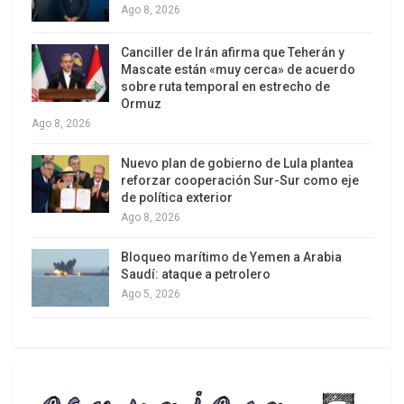
Ago 8, 2026
Canciller de Irán afirma que Teherán y
Mascate están «muy cerca» de acuerdo
sobre ruta temporal en estrecho de
Ormuz
Ago 8, 2026
Nuevo plan de gobierno de Lula plantea
reforzar cooperación Sur-Sur como eje
de política exterior
Ago 8, 2026
Optimistamente, el proyecto de ley de
Presupuesto del Sector Público para el Año Fiscal
Bloqueo marítimo de Yemen a Arabia
2025 consigna un presupuesto inicial de apertura
Saudí: ataque a petrolero
Ago 5, 2026
de S/252 mil millones, 4.6 % más que el 2024. El
Presupuesto Público de este año asciende a
S/240.806 millones; en 2023, fue de S/214.790
millones; y en 2022, fue de S/197.002 millones.