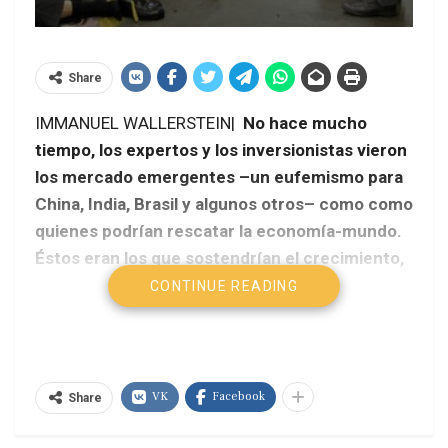
Share
IMMANUEL WALLERSTEIN|
No hace mucho
tiempo, los expertos y los inversionistas vieron
los mercado emergentes –un eufemismo para
China, India, Brasil y algunos otros– como como
quienes podrían rescatar la economía-mundo.
Éstos eran los que sostendrían el crecimiento,
y por tanto la acumulación del capital, cuando
CONTINUE READING
Estados Unidos, la Unión Europea y Japón
fallaran en su previo y tradicional papel de
pilares del sistema capitalista mundial.
VK
Facebook
Share