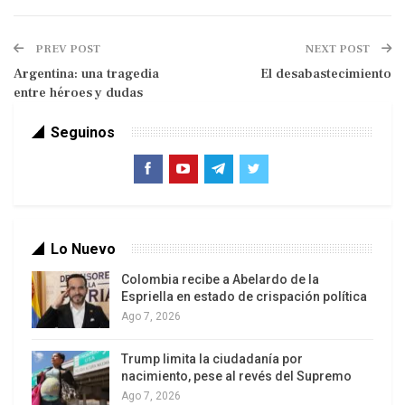
PREV POST
NEXT POST
Argentina: una tragedia
El desabastecimiento
entre héroes y dudas
Seguinos
Por eso impacta cuando, en las dos pasadas
semanas, el Wall Street Journal (WSJ), Main
Street, el Financial Times (FT), Bloomberg, el New
York Times (NYT) y el Fondo Monetario
Lo Nuevo
Internacional (FMI) hacen sonar la alarma ante el
colapso de esos mismos mercados emergentes,
Colombia recibe a Abelardo de la
Espriella en estado de crispación política
preocupándose en particular de una deflación que
Ago 7, 2026
podría ser contagiosa. A mí me suena como
pánico apenas contenido.
Trump limita la ciudadanía por
nacimiento, pese al revés del Supremo
Primero, una palabra respecto de la deflación. Un
Ago 7, 2026