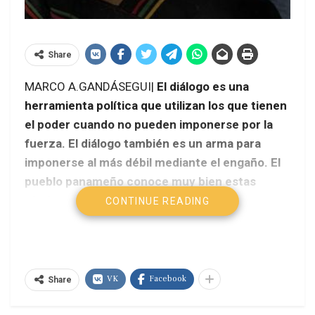
Share
MARCO A.GANDÁSEGUI|
El diálogo es una
herramienta política que utilizan los que tienen
el poder cuando no pueden imponerse por la
fuerza. El diálogo también es un arma para
imponerse al más débil mediante el engaño. El
pueblo panameño conoce muy bien estas
tácticas. En San Lorenzo, cuando la
CONTINUE READING
Coordinadora por la Protección de los
Recursos Naturales y los Derechos del Pueblo
Ngobe Buglé y Campesino aceptó ir al diálogo
con los representantes del presidente Ricardo
VK
Facebook
Share
Martinelli, muchos pronosticaron una
encerrona que daría al traste con las justas