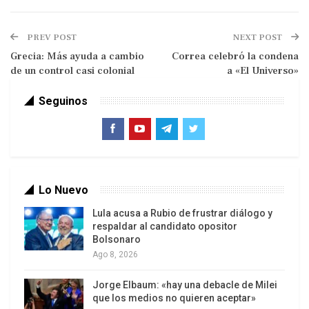
aspiraciones de los pueblos indígenas.
PREV POST
NEXT POST
Grecia: Más ayuda a cambio
Correa celebró la condena
de un control casi colonial
a «El Universo»
Seguinos
Lo Nuevo
Un aire de esperanza surgió cuando se
escucharon las palabras de la cacique general,
Lula acusa a Rubio de frustrar diálogo y
respaldar al candidato opositor
Silvia Carrera, quien en forma muy clara señaló
Bolsonaro
que el diálogo tendría como base única la
Ago 8, 2026
prohibición de la explotación de los recursos
Jorge Elbaum: «hay una debacle de Milei
hídricos y metálicos (cobre) en la comarca
que los medios no quieren aceptar»
Ngobe-Buglé. Durante las negociaciones